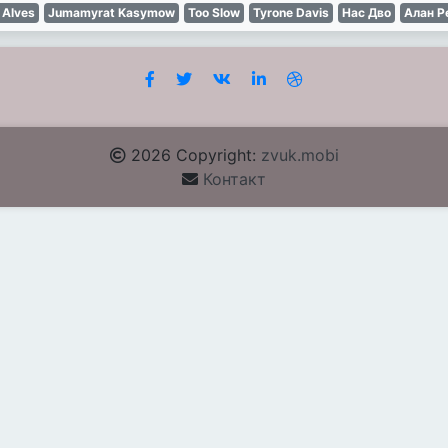
 Alves
Jumamyrat Kasymow
Too Slow
Tyrone Davis
Нас Дво
Алан Р
2026 Copyright:
zvuk.mobi
Контакт