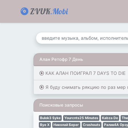
ZVUK
.Mobi
Алан Ретофр 7 День
КАК АЛАН ПОИГРАЛ 7 DAYS TO DIE
Я буду снимать рякцию по раз мер 
Поисковые запросы
Bulok3 Syke
Yourcnts25 Minutes
Kabza De
The
Bye X
Николай Берег
Crashouts
Ралик4А Орз