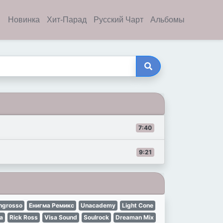
Новинка
Хит-Парад
Русский Чарт
Альбомы
7:40
9:21
Ingrosso
Енигма Ремикс
Unacademy
Light Cone
a
Rick Ross
Visa Sound
Soulrock
Dreaman Mix