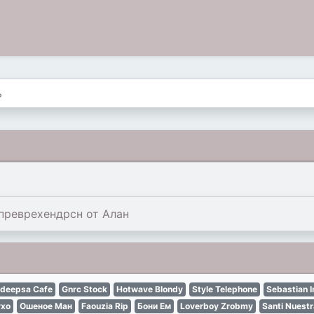
преврехендрсн от Алан
deepsa Cafe
Gnrc Stock
Hotwave Blondy
Style Telephone
Sebastian 
ухо
Ошеное Ман
Faouzia Rip
Бони Ем
Loverboy Zrobmy
Santi Nuestr