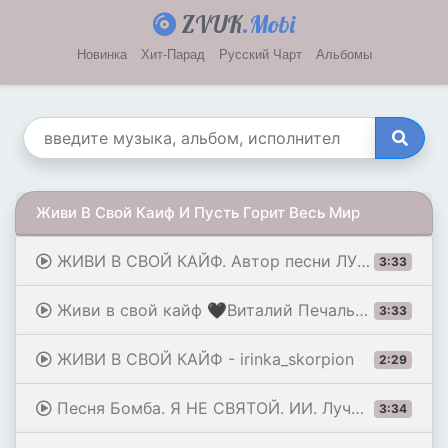
ZVUK
.Mobi
Новинка
Хит-Парад
Русский Чарт
Альбомы
Живи В Свой Каиф И Пусть Горит Весь Мир
ЖИВИ В СВОЙ КАЙФ. Автор песни ЛУЧШАЯ МУЗЫКА- SlawikXSound.
3:33
Живи в свой кайф 🖤Виталий Печальный
3:33
ЖИВИ В СВОЙ КАЙФ - irinka_skorpion
2:29
Песня Бомба. Я НЕ СВЯТОЙ. ИИ. Лучшая музыка. Видео Л Макевич
3:34