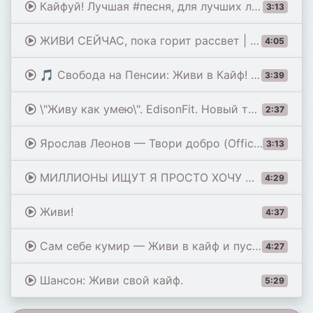
Кайфуй! Лучшая #песня, для лучших людей!
3:13
ЖИВИ СЕЙЧАС, пока горит рассвет | Песня до мурашек | Павел Ветров
4:05
🎵 Свобода на Пенсии: Живи в Кайф! 🔥| Музыка Памяти
3:39
\"Живу как умею\". EdisonFit. Новый трек 2025.
2:37
Ярослав Леонов — Твори добро (Official Video)
3:13
МИЛЛИОНЫ ИЩУТ Я ПРОСТО ХОЧУ ЖИТЬ СПОКОЙНО 🤍 #шансон #песнидлядуши #новыйшансон
4:29
Живи!
4:37
Сам себе кумир — Живи в кайф и пусть горит весь мир! (Rock/Blues 2026)
4:27
Шансон: Живи свой кайф.
5:29