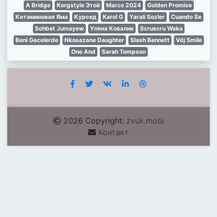
A Bridge
Korgstyle Этой
Marco 2024
Golden Promise
Кетаминовая Яма
Курсед
Karol G
Yarali Sozler
Cuando Se
Sohbet Jumayew
Уляна Ковалик
Scruscru Waka
Beni Gecelerde
Nkosazane Daughter
Slash Bennett
Vdj Smile
One And
Sarah Tompson
2026 Copyright:
zvuk.mobi
Контакт