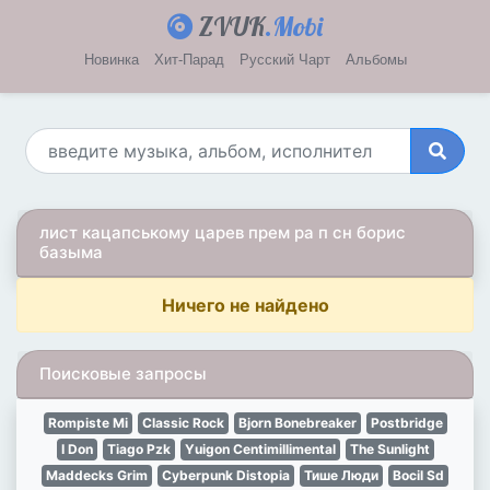
ZVUK
.Mobi
Новинка
Хит-Парад
Русский Чарт
Альбомы
лист кацапському царев прем ра п сн борис
базыма
Ничего не найдено
Поисковые запросы
Rompiste Mi
Classic Rock
Bjorn Bonebreaker
Postbridge
I Don
Tiago Pzk
Yuigon Centimillimental
The Sunlight
Maddecks Grim
Cyberpunk Distopia
Тише Люди
Bocil Sd