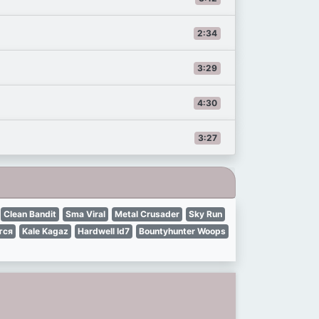
2:34
3:29
4:30
3:27
Clean Bandit
Sma Viral
Metal Crusader
Sky Run
тся
Kale Kagaz
Hardwell Id7
Bountyhunter Woops