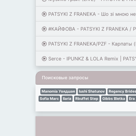
PATSYKI Z FRANEKA - Шо зі мною не
#КАЙФОВА - PATSYKI Z FRANEKA / PZF
PATSYKI Z FRANEKA/PZF - Карпаты (
Serce - IPUNKZ & LOLA Remix | PAT
Поисковые запросы
Manomia Увядшая
Iushi Shatunov
Regency Bride
Sofia Marc
Ilaria
Rbuffet Step
Gibbs Bletka
Era