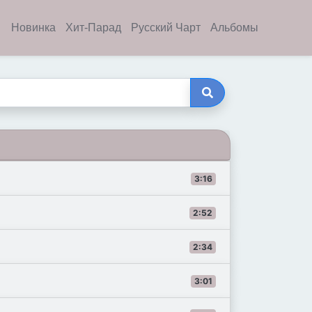
Новинка
Хит-Парад
Русский Чарт
Альбомы
3:16
2:52
2:34
3:01