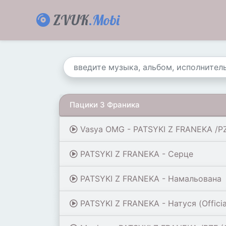
ZVUK
.Mobi
Пацики З Франика
Vasya OMG - PATSYKI Z FRANEKA /PZ
PATSYKI Z FRANEKA - Серце
PATSYKI Z FRANEKA - Намальована
PATSYKI Z FRANEKA - Натуся (Officia