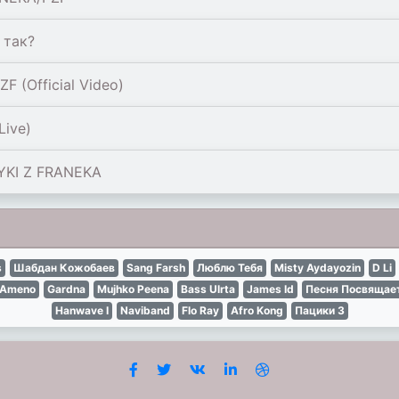
 так?
 (Official Video)
Live)
SYKI Z FRANEKA
s
Шабдан Кожобаев
Sang Farsh
Люблю Тебя
Misty Aydayozin
D Li
 Ameno
Gardna
Mujhko Peena
Bass Ulrta
James Id
Песня Посвящае
Hanwave I
Naviband
Flo Ray
Afro Kong
Пацики З