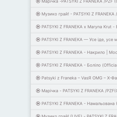
Марічка -PATSYKI Z FRANEKA /PZF (Off
Музико грай! - PATSYKI Z FRANEKA / 
PATSYKI Z FRANEKA х Maryna Krut - 
PATSYKI Z FRANEKA — Усе іде, усе 
PATSYKI Z FRANEKA - Накрило | Moo
PATSYKI Z FRANEKA - Боліло (Official 
Patsyki z Franeka – VasЯ OMG – Х-Ф
Марічка - PATSYKI Z FRANEKA /PZF(Of
PATSYKI Z FRANEKA - Намальована (П
Музико грай! (LIVE) - PATSYKI Z FR