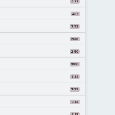
3:27
3:17
3:52
2:38
2:50
3:06
6:14
3:33
3:13
3:12