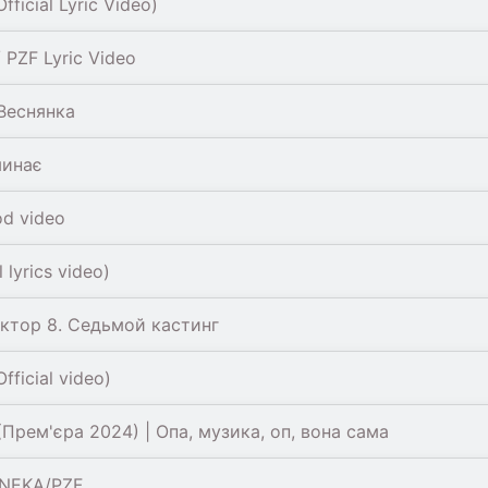
icial Lyric Video)
PZF Lyric Video
Веснянка
минає
d video
lyrics video)
актор 8. Седьмой кастинг
ficial video)
рем'єра 2024) | Опа, музика, оп, вона сама
ANEKA/PZF