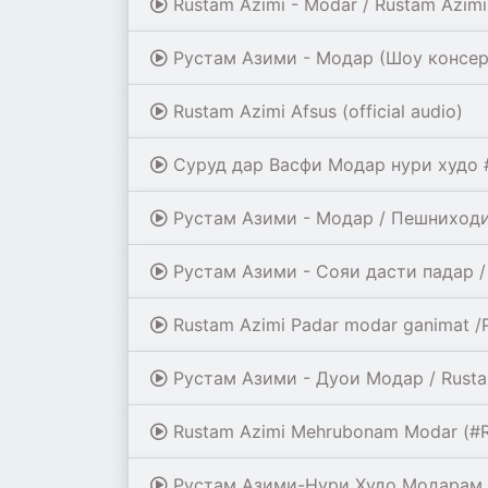
Rustam Azimi - Modar / Rustam Azimi
Рустам Азими - Модар (Шоу консер
Rustam Azimi Afsus (official audio)
Суруд дар Васфи Модар нури худо
Рустам Азими - Модар / Пешниходи 
Рустам Азими - Сояи дасти падар / R
Rustam Azimi Padar modar ganimat 
Рустам Азими - Дуои Модар / Rustam
Rustam Azimi Mehrubonam Modar (#R
Рустам Азими-Нури Худо Модарам 