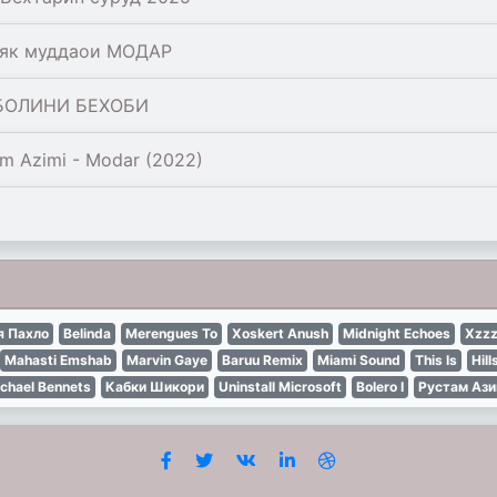
 як муддаои МОДАР
БОЛИНИ БЕХОБИ
m Azimi - Modar (2022)
 Пахло
Belinda
Merengues To
Xoskert Anush
Midnight Echoes
Xzzz
Mahasti Emshab
Marvin Gaye
Baruu Remix
Miami Sound
This Is
Hill
chael Bennets
Кабки Шикори
Uninstall Microsoft
Bolero I
Рустам Аз