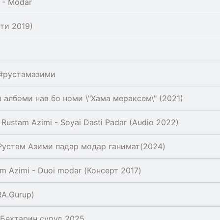
 - Modar
ти 2019)
 #рустамазими
албоми нав бо номи \"Хама мераксем\" (2021)
ustam Azimi - Soyai Dasti Padar (Audio 2022)
/Рустам Азими падар модар ганимат(2024)
 Azimi - Duoi modar (Консерт 2017)
A.Gurup)
Бехтарин суруд 2025