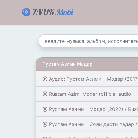
ZVUK
.Mobi
Рустам Азими Модар
Аудио: Рустам Азими - Модар (2017
Rustam Azimi Modar (official audio)
Рустам Азими - Модар (2022) / Rusta
Рустам Азими - Сояи дасти падар / R