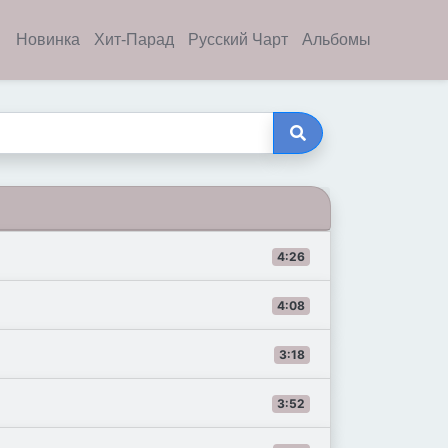
Новинка
Хит-Парад
Русский Чарт
Альбомы
4:26
4:08
3:18
3:52