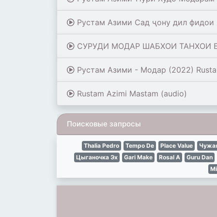
Рустам Азими Сад ҷону дил фидои
СУРУДИ МОДАР ШАБХОИ ТАНХОИ 
Рустам Азими - Модар (2022) Rusta
Rustam Azimi Mastam (audio)
Поисковые запросы
Thalia Pedro
Tempo De
Place Value
Чужая
Цыганочка Эх
Gari Make
Rosal A
Guru Dan
Mi