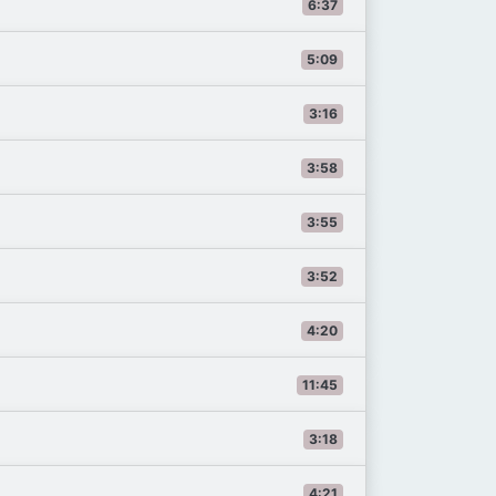
6:37
5:09
3:16
3:58
3:55
3:52
4:20
11:45
3:18
4:21