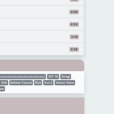
4:04
4:24
3:18
3:28
zzzzzzzzzzzzzzzzzzzzzzzzz
301 16
Sirogi
s Shit
Behind Closed
Йуй
Sve E
Velvet Voice
ими