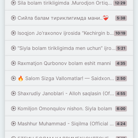
Sila bolam tirikligimda .Murodjon Ortiqov
12:29
Сийла балам тириклигимда мани..❤️‍🩹
5:38
Isoqjon Jo’raxonov ijrosida “Kechirgin bolam”qo’shiqni tinglan siz aziz muxlislar talabingiz bilan
10:19
“Siyla bolam tirikligimda men uchun” ijro etadi Isoqjon Joʻrahonov
5:21
Raxmatjon Qurbonov bolam eshit manni
4:35
🔥 Salom Sizga Vallomatlar! — Saidxon UZ | Hayotiy va Ta’sirli Qo‘shiq 2026
2:50
Shaxrudiy Janoblari - Alloh saqlasin (Official Music Video)
4:55
Komiljon Omonqulov nishon. Siyla bolam
6:00
Mashhur Muhammad - Siqilma (Official Music)
4:24