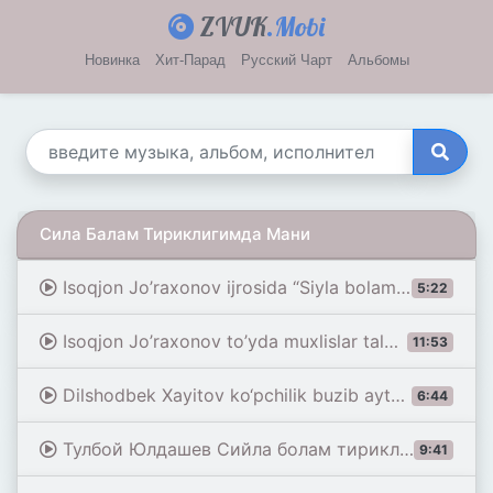
ZVUK
.Mobi
Новинка
Хит-Парад
Русский Чарт
Альбомы
Сила Балам Тириклигимда Мани
Isoqjon Jo’raxonov ijrosida “Siyla bolam tirikligimda mani” jonli efirdan siz aziz muxlislar uchun.
5:22
Isoqjon Jo’raxonov to’yda muxlislar talablariga “Siyla bolam”qo’shig’ini birinchi bor ijro etdilar.
11:53
Dilshodbek Xayitov ko‘pchilik buzib aytganligi sabab otajon siyla bolam ashulamizni orginal zapisi
6:44
Тулбой Юлдашев Сийла болам тириклигимда мани Насихат
9:41