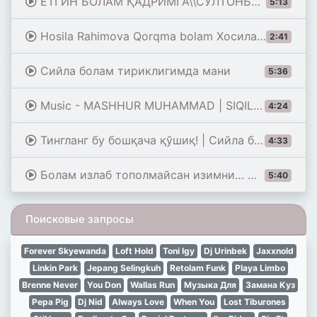
ЕТГИН БОЛАМ ҚАДРИМГА\\СУЛТОНБОЙ ХУДАЙБЕРГАНОВ\\YETGIN BOLAM QADRIMGA\\SULTONBOY XUDOYBERGANOV
5:13
Hosila Rahimova Qorqma bolam Хосила Рахимова Коркма болам
2:41
Сийла болам тириклигимда мани
5:36
Music - MASHHUR MUHAMMAD | SIQILMA (UXLAMAYSIZMI)
4:24
Тингланг бу бошқача қўшиқ! | Сийла болам тириклигимда мани...| Xudaybergan xofiz jonli ijro
4:33
Болам излаб тополмайсан изимни… Феруза Юлдашева ижросида.Онажонлар нидоси. #jonliijro #music #rek
5:40
Поисковые запросы
Forever Skyewanda
Loft Hold
Toni Igy
Dj Urinbek
Jaxxnold
Linkin Park
Jepang Selingkuh
Retolam Funk
Playa Limbo
Brenne Never
You Don
Wallas Run
Музыка Для
Замана Куз
Pepa Pig
Dj Nid
Always Love
When You
Lost Tiburones