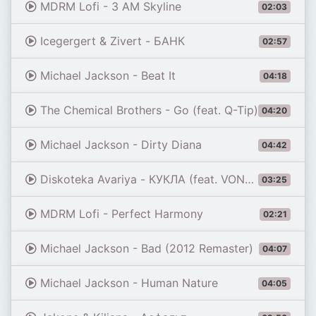
MDRM Lofi - 3 AM Skyline
02:03
Icegergert & Zivert - БАНК
02:57
Michael Jackson - Beat It
04:18
The Chemical Brothers - Go (feat. Q-Tip)
04:20
Michael Jackson - Dirty Diana
04:42
Diskoteka Avariya - КУКЛА (feat. VONAMOUR) [Remix 2026]
03:25
MDRM Lofi - Perfect Harmony
02:21
Michael Jackson - Bad (2012 Remaster)
04:07
Michael Jackson - Human Nature
04:05