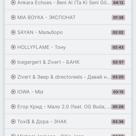
Ankara Echoes - Beni Al (Ta Ki Seni Görene Kadar) [Beni Al Afro House Remix]
04:12
MIA BOYKA - ЭКСПОНАТ
01:38
SAYAN - Мальборо
02:02
HOLLYFLAME - Тону
02:43
Icegergert & Zivert - БАНК
02:57
Zivert & Эвер & directoreels - Давай на самый верх
03:20
IOWA - МЫ
03:15
Егор Крид - Мало 2.0 (feat. OG Buda, Toxi$, Мэйби Бэйби, Baby Cute, Дора, madk1d & тёмный принц)
05:26
Toxi$ & Дора - ЗНАК
03:36