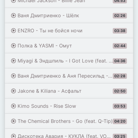
Michael Jackson - Billie Jean
04:53
Ваня Дмитриенко - Шёлк
02:26
ENZRO - Ты не бойся ночи
03:38
Полка & YASMI - Омут
02:44
Miyagi & Эндшпиль - I Got Love (feat. Рем Дигга)
04:36
Ваня Дмитриенко & Аня Пересильд - Силуэт (из к/ф «Алиса в Стране Чудес»)
02:28
Jakone & Kiliana - Асфальт
02:50
Kimo Sounds - Rise Slow
03:53
The Chemical Brothers - Go (feat. Q-Tip)
04:20
Дискотека Авария - КУКЛА (feat. VONAMOUR) [Remix 2026]
03:25