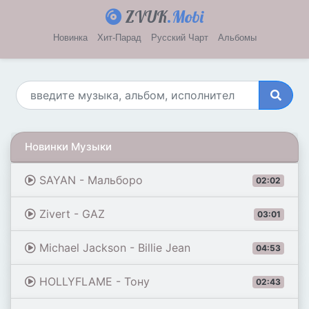
ZVUK
.Mobi
Новинка
Хит-Парад
Русский Чарт
Альбомы
Новинки Музыки
SAYAN - Мальборо
02:02
Zivert - GAZ
03:01
Michael Jackson - Billie Jean
04:53
HOLLYFLAME - Тону
02:43