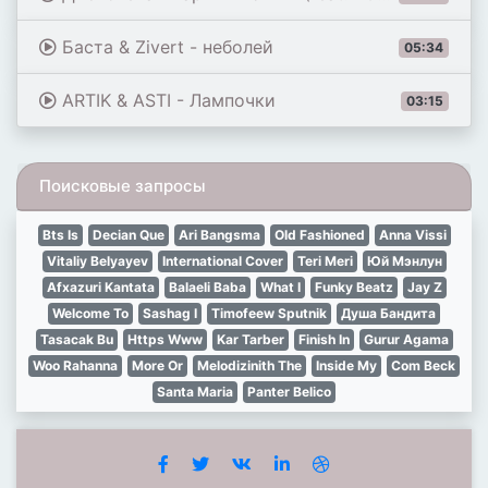
Баста & Zivert - неболей
05:34
ARTIK & ASTI - Лампочки
03:15
Поисковые запросы
Bts Is
Decian Que
Ari Bangsma
Old Fashioned
Anna Vissi
Vitaliy Belyayev
International Cover
Teri Meri
Юй Мэнлун
Afxazuri Kantata
Balaeli Baba
What I
Funky Beatz
Jay Z
Welcome To
Sashag I
Timofeew Sputnik
Душа Бандита
Tasacak Bu
Https Www
Kar Tarber
Finish In
Gurur Agama
Woo Rahanna
More Or
Melodizinith The
Inside My
Com Beck
Santa Maria
Panter Belico