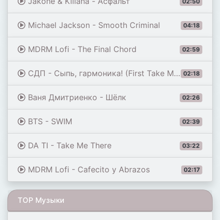
Jakone & Kiliana - Асфальт
02:50
Michael Jackson - Smooth Criminal
04:18
MDRM Lofi - The Final Chord
02:59
СДП - Сыпь, гармоника! (First Take Master)
02:18
Ваня Дмитриенко - Шёлк
02:26
BTS - SWIM
02:39
DA TI - Take Me There
03:22
MDRM Lofi - Cafecito y Abrazos
02:17
TOP Музыки