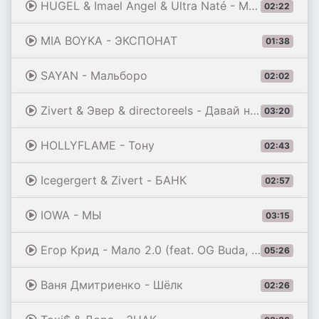
HUGEL & Imael Angel & Ultra Naté - Movin' To The Sun
02:22
MIA BOYKA - ЭКСПОНАТ
01:38
SAYAN - Мальборо
02:02
Zivert & Эвер & directoreels - Давай на самый верх
03:20
HOLLYFLAME - Тону
02:43
Icegergert & Zivert - БАНК
02:57
IOWA - МЫ
03:15
Егор Крид - Мало 2.0 (feat. OG Buda, Toxi$, Мэйби Бэйби, Baby Cute, Дора, madk1d & тёмный принц)
05:26
Ваня Дмитриенко - Шёлк
02:26