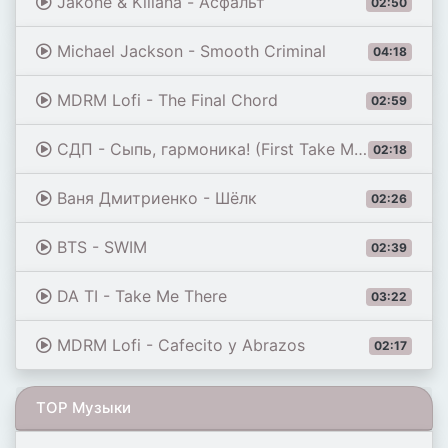
Jakone & Kiliana - Асфальт
02:50
Michael Jackson - Smooth Criminal
04:18
MDRM Lofi - The Final Chord
02:59
СДП - Сыпь, гармоника! (First Take Master)
02:18
Ваня Дмитриенко - Шёлк
02:26
BTS - SWIM
02:39
DA TI - Take Me There
03:22
MDRM Lofi - Cafecito y Abrazos
02:17
TOP Музыки