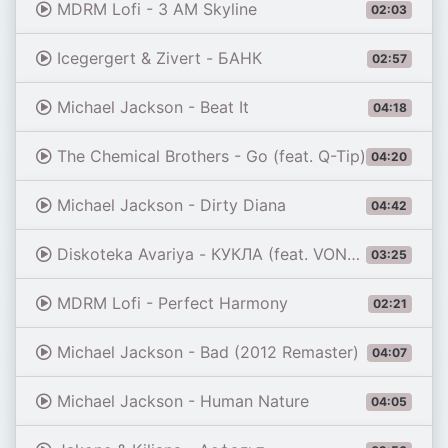
MDRM Lofi - 3 AM Skyline
02:03
Icegergert & Zivert - БАНК
02:57
Michael Jackson - Beat It
04:18
The Chemical Brothers - Go (feat. Q-Tip)
04:20
Michael Jackson - Dirty Diana
04:42
Diskoteka Avariya - КУКЛА (feat. VONAMOUR) [Remix 2026]
03:25
MDRM Lofi - Perfect Harmony
02:21
Michael Jackson - Bad (2012 Remaster)
04:07
Michael Jackson - Human Nature
04:05