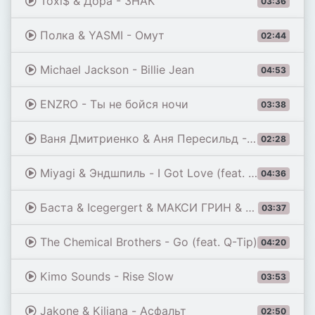
Toxi$ & Дора - ЗНАК
03:36
Полка & YASMI - Омут
02:44
Michael Jackson - Billie Jean
04:53
ENZRO - Ты не бойся ночи
03:38
Ваня Дмитриенко & Аня Пересильд - Силуэт (из к/ф «Алиса в Стране Чудес»)
02:28
Miyagi & Эндшпиль - I Got Love (feat. Рем Дигга)
04:36
Баста & Icegergert & МАКСИ ГРИН & Onative - Возле дома твоего
03:37
The Chemical Brothers - Go (feat. Q-Tip)
04:20
Kimo Sounds - Rise Slow
03:53
Jakone & Kiliana - Асфальт
02:50