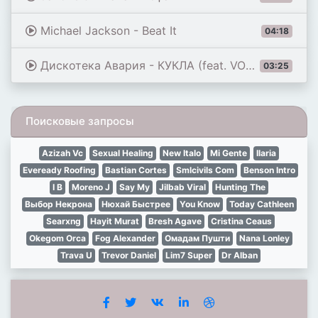
Michael Jackson - Beat It
04:18
Дискотека Авария - КУКЛА (feat. VONAMOUR) [Remix 2026]
03:25
Поисковые запросы
Azizah Vc
Sexual Healing
New Italo
Mi Gente
Ilaria
Eveready Roofing
Bastian Cortes
Smlcivils Com
Benson Intro
I B
Moreno J
Say My
Jilbab Viral
Hunting The
Выбор Некрона
Нюхай Быстрее
You Know
Today Cathleen
Searxng
Hayit Murat
Bresh Agave
Cristina Ceaus
Okegom Orca
Fog Alexander
Омадам Пушти
Nana Lonley
Trava U
Trevor Daniel
Lim7 Super
Dr Alban