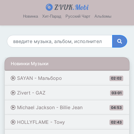
ZVUK
.Mobi
Новинка
Хит-Парад
Русский Чарт
Альбомы
Новинки Музыки
SAYAN - Мальборо
02:02
Zivert - GAZ
03:01
Michael Jackson - Billie Jean
04:53
HOLLYFLAME - Тону
02:43