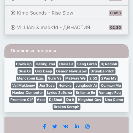
Kimo Sounds - Rise Slow
03:53
VILLIAN & madk1d - ДИНАСТИЯ
02:30
Поисковые запросы
Down Up
Calling You
Elaria La
Sang Farsh
Dj Remob
Susi Or
Orix Deep
Osmon Novruzow
Urumba Pitch
Мелстрой Щас
Guru Vs
Matway We
2 52
2Pas My
Val Muklenov
Joa Sosa
Чонона
Jungkook Ai
Колишн Ми
Hacker Computer
Lyrics Забыли
Brillante En
Vantage Faq
Premiere Clif
Azar
Dj Shod
Do It
Kingshot Gov
Una Como
Broken Seraph