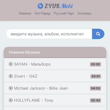
ZVUK
.Mobi
Новинка
Хит-Парад
Русский Чарт
Альбомы
Новинки Музыки
SAYAN - Мальборо
02:02
Zivert - GAZ
03:01
Michael Jackson - Billie Jean
04:53
HOLLYFLAME - Тону
02:43