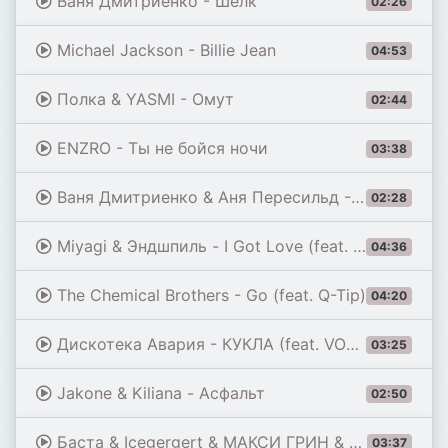
Ваня Дмитриенко - Шёлк
02:26
Michael Jackson - Billie Jean
04:53
Полка & YASMI - Омут
02:44
ENZRO - Ты не бойся ночи
03:38
Ваня Дмитриенко & Аня Пересильд - Силуэт (из к/ф «Алиса в Стране Чудес»)
02:28
Miyagi & Эндшпиль - I Got Love (feat. Рем Дигга)
04:36
The Chemical Brothers - Go (feat. Q-Tip)
04:20
Дискотека Авария - КУКЛА (feat. VONAMOUR) [Remix 2026]
03:25
Jakone & Kiliana - Асфальт
02:50
Баста & Icegergert & МАКСИ ГРИН & Onative - Возле дома твоего
03:37