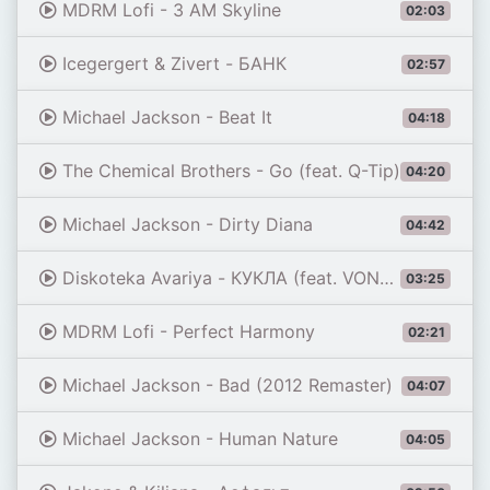
MDRM Lofi - 3 AM Skyline
02:03
Icegergert & Zivert - БАНК
02:57
Michael Jackson - Beat It
04:18
The Chemical Brothers - Go (feat. Q-Tip)
04:20
Michael Jackson - Dirty Diana
04:42
Diskoteka Avariya - КУКЛА (feat. VONAMOUR) [Remix 2026]
03:25
MDRM Lofi - Perfect Harmony
02:21
Michael Jackson - Bad (2012 Remaster)
04:07
Michael Jackson - Human Nature
04:05