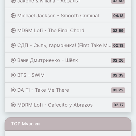
Jakone & Kiliana - Асфальт
02:50
Michael Jackson - Smooth Criminal
04:18
MDRM Lofi - The Final Chord
02:59
СДП - Сыпь, гармоника! (First Take Master)
02:18
Ваня Дмитриенко - Шёлк
02:26
BTS - SWIM
02:39
DA TI - Take Me There
03:22
MDRM Lofi - Cafecito y Abrazos
02:17
TOP Музыки