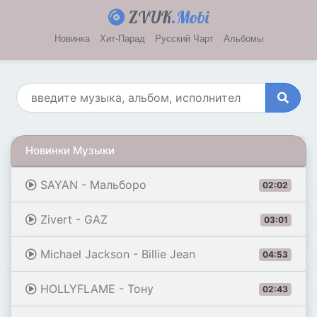
ZVUK
.Mobi
Новинка
Хит-Парад
Русский Чарт
Альбомы
Новинки Музыки
SAYAN - Мальборо
02:02
Zivert - GAZ
03:01
Michael Jackson - Billie Jean
04:53
HOLLYFLAME - Тону
02:43