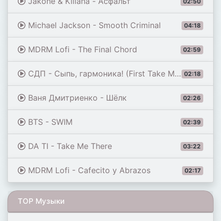
Jakone & Kiliana - Асфальт
02:50
Michael Jackson - Smooth Criminal
04:18
MDRM Lofi - The Final Chord
02:59
СДП - Сыпь, гармоника! (First Take Master)
02:18
Ваня Дмитриенко - Шёлк
02:26
BTS - SWIM
02:39
DA TI - Take Me There
03:22
MDRM Lofi - Cafecito y Abrazos
02:17
TOP Музыки