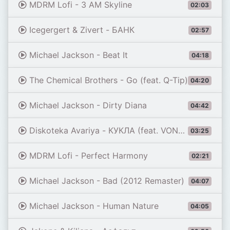
MDRM Lofi - 3 AM Skyline
02:03
Icegergert & Zivert - БАНК
02:57
Michael Jackson - Beat It
04:18
The Chemical Brothers - Go (feat. Q-Tip)
04:20
Michael Jackson - Dirty Diana
04:42
Diskoteka Avariya - КУКЛА (feat. VONAMOUR) [Remix 2026]
03:25
MDRM Lofi - Perfect Harmony
02:21
Michael Jackson - Bad (2012 Remaster)
04:07
Michael Jackson - Human Nature
04:05