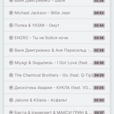
Ваня Дмитриенко - Шёлк
02:26
Michael Jackson - Billie Jean
04:53
Полка & YASMI - Омут
02:44
ENZRO - Ты не бойся ночи
03:38
Ваня Дмитриенко & Аня Пересильд - Силуэт (из к/ф «Алиса в Стране Чудес»)
02:28
Miyagi & Эндшпиль - I Got Love (feat. Рем Дигга)
04:36
The Chemical Brothers - Go (feat. Q-Tip)
04:20
Дискотека Авария - КУКЛА (feat. VONAMOUR) [Remix 2026]
03:25
Jakone & Kiliana - Асфальт
02:50
Баста & Icegergert & МАКСИ ГРИН & Onative - Возле дома твоего
03:37