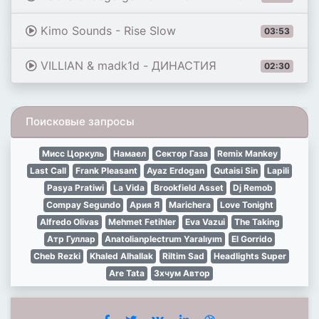
Kimo Sounds - Rise Slow
03:53
VILLIAN & madk1d - ДИНАСТИЯ
02:30
Поисковые запросы
Мисс Цоркуль
Намаел
Сектор Газа
Remix Mankey
Last Call
Frank Pleasant
Ayaz Erdogan
Qutaisi Sin
Lapili
Pasya Pratiwi
La Vida
Brookfield Asset
Dj Remob
Compay Segundo
Ария Я
Marichera
Love Tonight
Alfredo Olivas
Mehmet Fetihler
Eva Vazui
The Taking
Атр Гуллар
Anatolianplectrum Yaralıyım
El Gorrido
Cheb Rezki
Khaled Alhallak
Riltim Sad
Headlights Super
Are Tata
Зхчум Автор