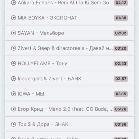
Ankara Echoes - Beni Al (Ta Ki Seni Görene Kadar) [Beni Al Afro House Remix]
04:12
MIA BOYKA - ЭКСПОНАТ
01:38
SAYAN - Мальборо
02:02
Zivert & Эвер & directoreels - Давай на самый верх
03:20
HOLLYFLAME - Тону
02:43
Icegergert & Zivert - БАНК
02:57
IOWA - МЫ
03:15
Егор Крид - Мало 2.0 (feat. OG Buda, Toxi$, Мэйби Бэйби, Baby Cute, Дора, madk1d & тёмный принц)
05:26
Toxi$ & Дора - ЗНАК
03:36