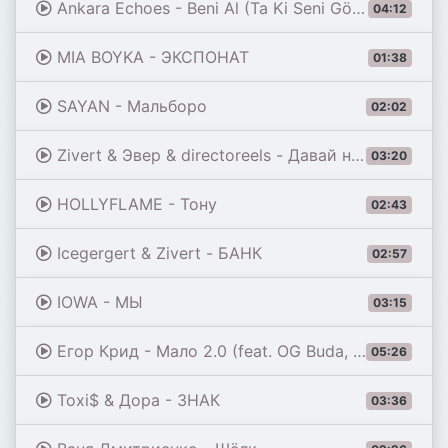
Ankara Echoes - Beni Al (Ta Ki Seni Görene Kadar) [Beni Al Afro House Remix]
04:12
MIA BOYKA - ЭКСПОНАТ
01:38
SAYAN - Мальборо
02:02
Zivert & Эвер & directoreels - Давай на самый верх
03:20
HOLLYFLAME - Тону
02:43
Icegergert & Zivert - БАНК
02:57
IOWA - МЫ
03:15
Егор Крид - Мало 2.0 (feat. OG Buda, Toxi$, Мэйби Бэйби, Baby Cute, Дора, madk1d & тёмный принц)
05:26
Toxi$ & Дора - ЗНАК
03:36