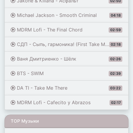
Jakone & Kiliana - Асфальт
02:50
Michael Jackson - Smooth Criminal
04:18
MDRM Lofi - The Final Chord
02:59
СДП - Сыпь, гармоника! (First Take Master)
02:18
Ваня Дмитриенко - Шёлк
02:26
BTS - SWIM
02:39
DA TI - Take Me There
03:22
MDRM Lofi - Cafecito y Abrazos
02:17
TOP Музыки