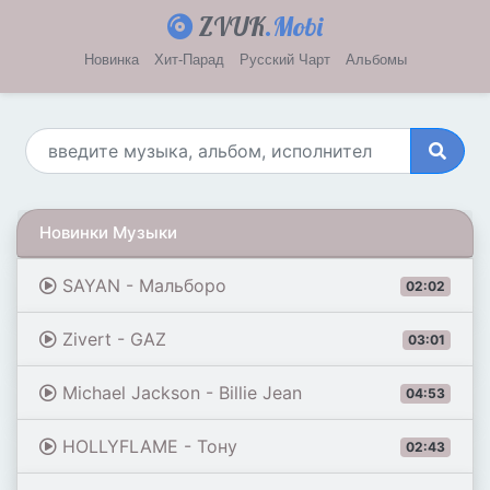
ZVUK
.Mobi
Новинка
Хит-Парад
Русский Чарт
Альбомы
Новинки Музыки
SAYAN - Мальборо
02:02
Zivert - GAZ
03:01
Michael Jackson - Billie Jean
04:53
HOLLYFLAME - Тону
02:43