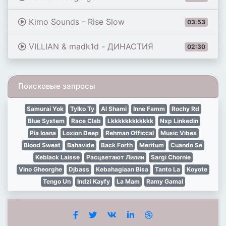
Kimo Sounds - Rise Slow
03:53
VILLIAN & madk1d - ДИНАСТИЯ
02:30
Поисковые запросы
Samurai Yok
Tylko Ty
Al Shami
Inne Famm
Rochy Rd
Blue System
Race Clab
Lkkkkkkkkkkkk
Nxp Linkedin
Pia Ioana
Loxion Deep
Rehman Officcal
Music Vibes
Blood Sweat
Bahavide
Back Forth
Meritum
Cuando Se
Keblack Laisse
Расцветают Лилии
Sargi Chornie
Vino Gheorghe
Djbass
Kebahagiaan Bisa
Tanto La
Koyote
Tengo Un
Indzi Kayfy
La Mam
Ramy Gamal