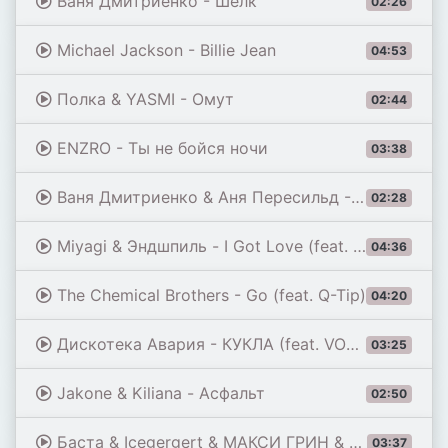
Ваня Дмитриенко - Шёлк
02:26
Michael Jackson - Billie Jean
04:53
Полка & YASMI - Омут
02:44
ENZRO - Ты не бойся ночи
03:38
Ваня Дмитриенко & Аня Пересильд - Силуэт (из к/ф «Алиса в Стране Чудес»)
02:28
Miyagi & Эндшпиль - I Got Love (feat. Рем Дигга)
04:36
The Chemical Brothers - Go (feat. Q-Tip)
04:20
Дискотека Авария - КУКЛА (feat. VONAMOUR) [Remix 2026]
03:25
Jakone & Kiliana - Асфальт
02:50
Баста & Icegergert & МАКСИ ГРИН & Onative - Возле дома твоего
03:37