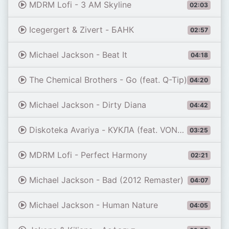
MDRM Lofi - 3 AM Skyline
02:03
Icegergert & Zivert - БАНК
02:57
Michael Jackson - Beat It
04:18
The Chemical Brothers - Go (feat. Q-Tip)
04:20
Michael Jackson - Dirty Diana
04:42
Diskoteka Avariya - КУКЛА (feat. VONAMOUR) [Remix 2026]
03:25
MDRM Lofi - Perfect Harmony
02:21
Michael Jackson - Bad (2012 Remaster)
04:07
Michael Jackson - Human Nature
04:05