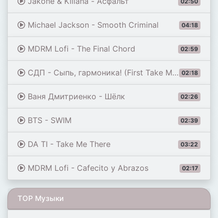
Jakone & Kiliana - Асфальт
02:50
Michael Jackson - Smooth Criminal
04:18
MDRM Lofi - The Final Chord
02:59
СДП - Сыпь, гармоника! (First Take Master)
02:18
Ваня Дмитриенко - Шёлк
02:26
BTS - SWIM
02:39
DA TI - Take Me There
03:22
MDRM Lofi - Cafecito y Abrazos
02:17
TOP Музыки