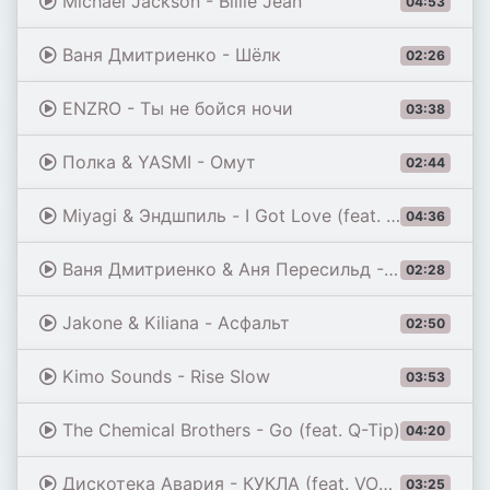
Michael Jackson - Billie Jean
04:53
Ваня Дмитриенко - Шёлк
02:26
ENZRO - Ты не бойся ночи
03:38
Полка & YASMI - Омут
02:44
Miyagi & Эндшпиль - I Got Love (feat. Рем Дигга)
04:36
Ваня Дмитриенко & Аня Пересильд - Силуэт (из к/ф «Алиса в Стране Чудес»)
02:28
Jakone & Kiliana - Асфальт
02:50
Kimo Sounds - Rise Slow
03:53
The Chemical Brothers - Go (feat. Q-Tip)
04:20
Дискотека Авария - КУКЛА (feat. VONAMOUR) [Remix 2026]
03:25