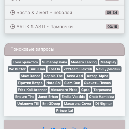
Баста & Zivert - неболей
05:34
ARTIK & ASTI - Лампочки
03:15
Поисковые запросы
Тони Бракстон
Sumabay Kana
Modern Talking
Metaplay
We Butter
Guru Dan
Lost In
Zzzteam Elektrik
Navii Домовий
Slow Dance
Sophia The
Anna Asti
Автор Alpha
Против Ветра
Nata Shi
Slam Они
Скачать Песню
Fritz Kalkbrenner
Alexandre Pires
Gpta
Terpesona
Endure The
Janet Erhan
Emilia Vestido
Cheb Hamidou
Unknown Till
Emr3Deep
Macarena Cover
Dj Nigmar
Prince Ital