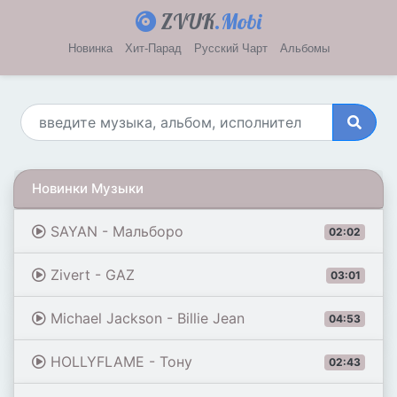
ZVUK
.Mobi
Новинка
Хит-Парад
Русский Чарт
Альбомы
Новинки Музыки
SAYAN - Мальборо
02:02
Zivert - GAZ
03:01
Michael Jackson - Billie Jean
04:53
HOLLYFLAME - Тону
02:43