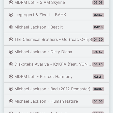
MDRM Lofi - 3 AM Skyline
02:03
Icegergert & Zivert - БАНК
02:57
Michael Jackson - Beat It
04:18
The Chemical Brothers - Go (feat. Q-Tip)
04:20
Michael Jackson - Dirty Diana
04:42
Diskoteka Avariya - КУКЛА (feat. VONAMOUR) [Remix 2026]
03:25
MDRM Lofi - Perfect Harmony
02:21
Michael Jackson - Bad (2012 Remaster)
04:07
Michael Jackson - Human Nature
04:05