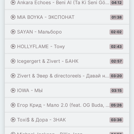
Ankara Echoes - Beni Al (Ta Ki Seni Görene Kadar) [Beni Al Afro House Remix]
04:12
MIA BOYKA - ЭКСПОНАТ
01:38
SAYAN - Мальборо
02:02
HOLLYFLAME - Тону
02:43
Icegergert & Zivert - БАНК
02:57
Zivert & Эвер & directoreels - Давай на самый верх
03:20
IOWA - МЫ
03:15
Егор Крид - Мало 2.0 (feat. OG Buda, Toxi$, Мэйби Бэйби, Baby Cute, Дора, madk1d & тёмный принц)
05:26
Toxi$ & Дора - ЗНАК
03:36