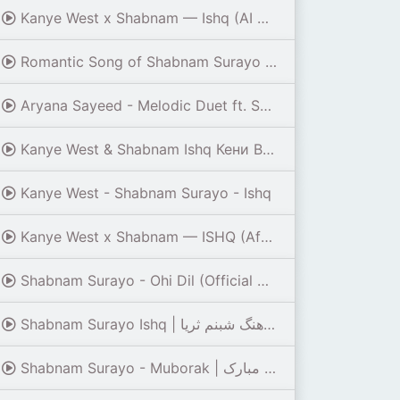
Kanye West x Shabnam — Ishq (AI Cover by Loren)
Romantic Song of Shabnam Surayo 
Aryana Sayeed - Melodic Duet ft. Shabnam Surayo
Kanye West & Shabnam Ishq Кени Вест суруди Ишқ Шабнами Сураё
Kanye West - Shabnam Surayo - Ishq
Kanye West x Shabnam — ISHQ (Afro House Remix) 🌍🔥 | Summer Vibes 2026
Shabnam Surayo - Ohi Dil (Official Audio 2026) 4K
Shabnam Surayo Ishq | محبوب‌ترین آهنگ شبنم ثریا
Shabnam Surayo - Muborak | شبنم ثریا - مبارک