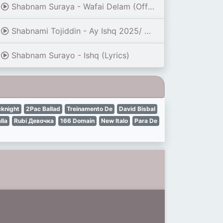
Shabnam Suraya - Wafai Delam (Official Video) ft. Sadriddin
Shabnami Tojiddin - Ay Ishq 2025/ Шабнами Точиддин - Ай Ишк суруди нав 2025
Shabnam Surayo - Ishq (Lyrics)
cknight
2Pac Ballad
Treinamento De
David Bisbal
lla
Rubi Девочка
166 Domain
New Italo
Para De