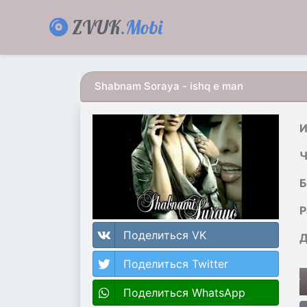
ZVUK
.Mobi
Shabnam Soraya - ishq e man
И
Ч
Б
Р
Поделиться VK
Д
Поделиться Twitter
A
P
Поделиться WhatsApp