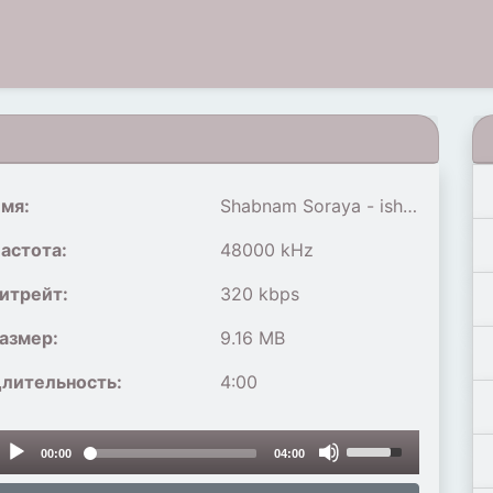
мя:
Shabnam Soraya - ishq e man
астота:
48000 kHz
итрейт:
320 kbps
азмер:
9.16 MB
лительность:
4:00
udio
Use
00:00
04:00
layer
Up/Down