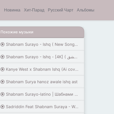
Новинка
Хит-Парад
Русский Чарт
Альбомы
Похожие музыки
Shabnam Surayo - Ishq ( New Song 2023 )
Shabnam Surayo - Ishq - [4K] ( شبنم ثریا - عشق )
Kanye West x Shabnam Ishq (Ai cover by Cartell de Paris)
Shabnam Surya hanoz awale ishq ast
Shabnam Surayo-latino | Шабнами Сурайё | Дар мехмонии Фарзона
Sadriddin Feat Shabnam Suraya - Wafai Delam