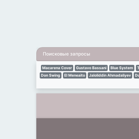
Поисковые запросы
Macarena Cover
Gustavo Bassani
Blue System
Don Swing
El Meneaito
Jaloliddin Ahmadaliyev
Du