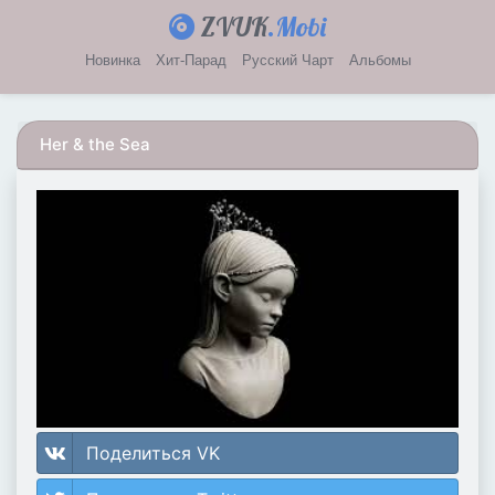
ZVUK
.Mobi
Новинка
Хит-Парад
Русский Чарт
Альбомы
Her & the Sea
Поделиться VK