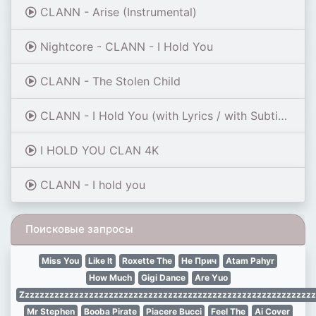
CLANN - Arise (Instrumental)
Nightcore - CLANN - I Hold You
CLANN - The Stolen Child
CLANN - I Hold You (with Lyrics / with Subtitle)
I HOLD YOU CLAN 4K
CLANN - I hold you
Поисковые запросы
Miss You
Like It
Roxette The
Не Прич
Atam Pahyr
How Much
Gigi Dance
Are Yuo
Zzzzzzzzzzzzzzzzzzzzzzzzzzzzzzzzzzzzzzzzzzzzzzzzzzzzzzzzzzzz
Mr Stephen
Booba Pirate
Piacere Bucci
Feel The
Ai Cover