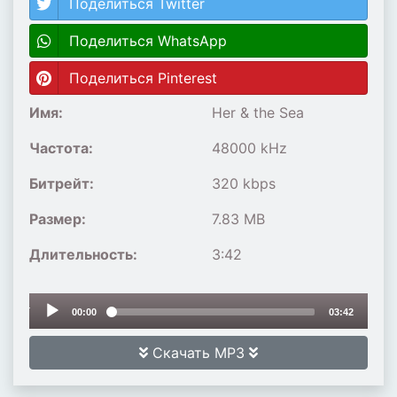
Поделиться Twitter
Поделиться WhatsApp
Поделиться Pinterest
Имя:
Her & the Sea
Частота:
48000 kHz
Битрейт:
320 kbps
Размер:
7.83 MB
Длительность:
3:42
Audio
00:00
03:42
Player
Скачать MP3