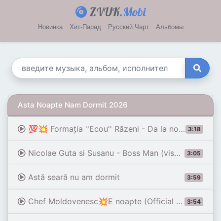
ZVUK
.Mobi
Новинка
Хит-Парад
Русский Чарт
Альбомы
Asta Noapte Nam Dormit 2026
💯💥 Formația ''Ecou'' Răzeni - Da la noapte-oi chefui 💥💯| (Official Video 4K)
3:18
Nicolae Guta si Susanu - Boss Man (visualizer 2026)
3:05
Astă seară nu am dormit
3:59
Chef Moldovenesc💥E noapte (Official Audio 2026)
3:54