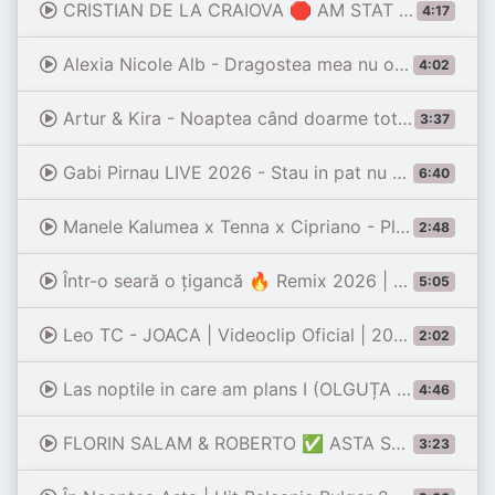
CRISTIAN DE LA CRAIOVA 🛑 AM STAT ȘI NEDORMIT 🔥 LIVE 2026 (Barica & leonard Tănase )
4:17
Alexia Nicole Alb - Dragostea mea nu o meritai
4:02
Artur & Kira - Noaptea când doarme tot omul (Etno Hit 2026)
3:37
Gabi Pirnau LIVE 2026 - Stau in pat nu ma ia somnul / Dor mi a fost de tine- Colaj Ascultari
6:40
Manele Kalumea x Tenna x Cipriano - Plâng în noapte [Official Video]
2:48
Într-o seară o țigancă 🔥 Remix 2026 | Manele Noi 2026 | Taraf Live & Acordeon
5:05
Leo TC - JOACA | Videoclip Oficial | 2026
2:02
Las noptile in care am plans I (OLGUȚA BERBEC) Remix SIPEA 2026 I
4:46
FLORIN SALAM & ROBERTO ✅ ASTA SEARA MA IMBAT RAU ✅ BOMBA ✅ PREMIERA NEW SISTEM 2026
3:23