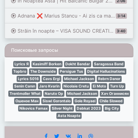
În Noaptea Asta | Hit Balcanic Bulgar 2026 💃🔥
2:06
Adnana ❌ Marius Stancu - Ai zis ca mai vorbim [Official Video] 2026
3:14
Străin în noapte – VISA SOUND CREATIONS | Muzică nouă românească 2026
3:40
Поисковые запросы
Lyrics Я
Kasimiff Borken
Dokht Bandar
Saragossa Band
Topbro
The Downside
Persigue Tus
Digital Hallucinations
Lyrics 5016
Cavs Ergi
Michael Jackson
Rebrn Danor
Senin Canın
Jaro Kvarin
Nicolaie Cretu
Ei Moto
Turn Up
Trentmoller What
Naruto Op
Michael Jackson
Хач Оганнисян
Ошеное Ман
Siswi Gorontalo
Gole Royaei
Chile Slowed
Nikovics Famax
Silver Night
Dabkat 2023
Big City
Asta Noapte