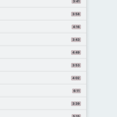
3:41
3:58
4:16
3:43
4:49
3:53
4:02
6:11
3:39
5:15