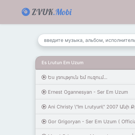
ZVUK
.Mobi
Es Lrutun Em Uzum
Ես լռություն եմ ուզում...
Ernest Ogannesyan - Ser Em Uzum
Ani Christy \"Im Lrutyun\" 2007 Անի
Gor Grigoryan - Ser Em Uzum ( Offici