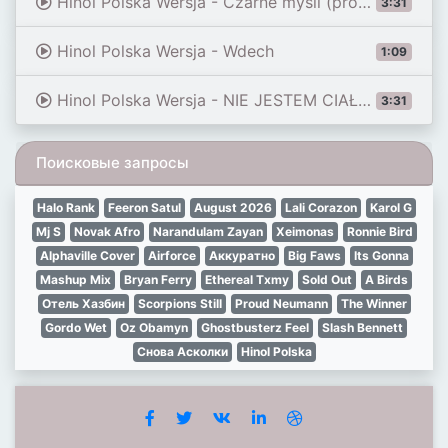
Hinol Polska Wersja - Czarne myśli (prod. Choina x Sickquence)
3:31
Hinol Polska Wersja - Wdech
1:09
Hinol Polska Wersja - NIE JESTEM CIAŁEM ft. Opał
3:31
Поисковые запросы
Halo Rank
Feeron Satul
August 2026
Lali Corazon
Karol G
Mj S
Novak Afro
Narandulam Zayan
Xeimonas
Ronnie Bird
Alphaville Cover
Airforce
Аккуратно
Big Faws
Its Gonna
Mashup Mix
Bryan Ferry
Ethereal Txmy
Sold Out
A Birds
Отель Хазбин
Scorpions Still
Proud Neumann
The Winner
Gordo Wet
Oz Obamyn
Ghostbusterz Feel
Slash Bennett
Снова Асколки
Hinol Polska