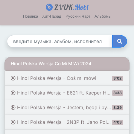
ZVUK
.Mobi
Новинка
Хит-Парад
Русский Чарт
Альбомы
Hinol Polska Wersja Co Mi M Wi 2024
Hinol Polska Wersja - Coś mi mówi
3:02
Hinol Polska Wersja - E621 ft. Kacper HTA
3:38
Hinol Polska Wersja - Jestem, będę i byłem
3:39
Hinol Polska Wersja - 2N3P ft. Jano Polska Wersja, Małach/Rufuz
4:03