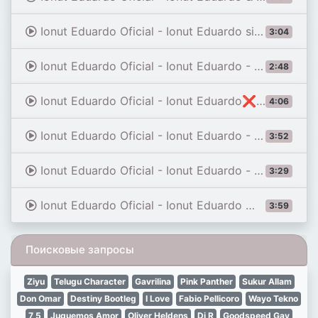
Ionut Eduardo Oficial - Ionut Eduardo si Georgiana Lapadat - Azi dau veste in toata tara
3:04
Ionut Eduardo Oficial - Ionut Eduardo - Vin ca lupii in miezul noptii
2:48
Ionut Eduardo Oficial - Ionut Eduardo❌Saruturi cu sila❌Oficial Video 2021
4:06
Ionut Eduardo Oficial - Ionut Eduardo - Nu sunt refugiu puisor
3:52
Ionut Eduardo Oficial - Ionut Eduardo - la Noi Fratia E Sfanta | Official Audio
3:29
Ionut Eduardo Oficial - Ionut Eduardo ❌ Mi-ai lasat o rana rece ❌ Video 2021
3:59
Поисковые запросы
Ziyu
Telugu Character
Gavrilina
Pink Panther
Sukur Allam
Don Omar
Destiny Bootleg
I Love
Fabio Pellicoro
Wayo Tekno
7 5
Juguemos Amor
Oliver Heldens
Dj R
Goodspeed Gay