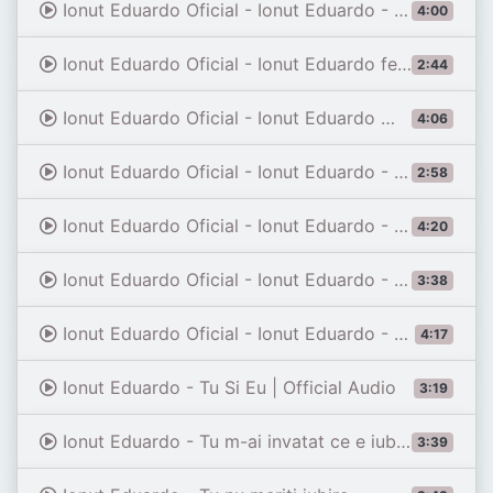
Ionut Eduardo Oficial - Ionut Eduardo - Petale De Trandafir | Official Audio
4:00
Ionut Eduardo Oficial - Ionut Eduardo feat O.V.I.X. - Vine garda sa ma ia HIT
2:44
Ionut Eduardo Oficial - Ionut Eduardo ❌ Inima Nu Mai Striga ❌ Oficial video 2021
4:06
Ionut Eduardo Oficial - Ionut Eduardo - Mama cu aripi de inger - Hitul pe care a plans toata Romania
2:58
Ionut Eduardo Oficial - Ionut Eduardo - La poarta iadului ( Imbata-mi Doamne inima )
4:20
Ionut Eduardo Oficial - Ionut Eduardo - M-ai ars ca la aparate - HIT
3:38
Ionut Eduardo Oficial - Ionut Eduardo - Am Fost Batut de Vanturi Si Ploi | Dedicatie NICU RADU
4:17
Ionut Eduardo - Tu Si Eu | Official Audio
3:19
Ionut Eduardo - Tu m-ai invatat ce e iubirea ( Dedicatie Alexandra si Vlad )
3:39