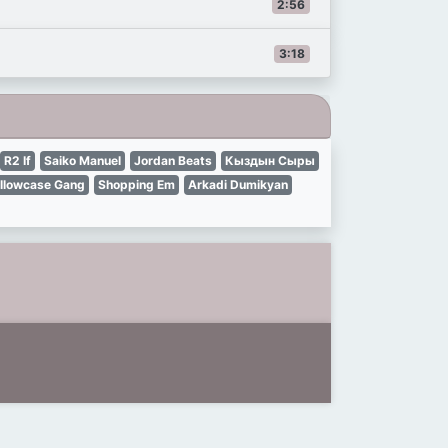
2:56
3:18
R2 If
Saiko Manuel
Jordan Beats
Кыздын Сыры
illowcase Gang
Shopping Em
Arkadi Dumikyan