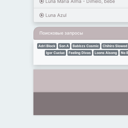
Luna Maria Alma - Dímelo, bebé
Luna Azul
Поисковые запросы
Adri Block
Son A
Babbzs Cosmic
Chihiro Slowed
Igor Cuciuc
Feeling Divas
Loons Aisong
No 