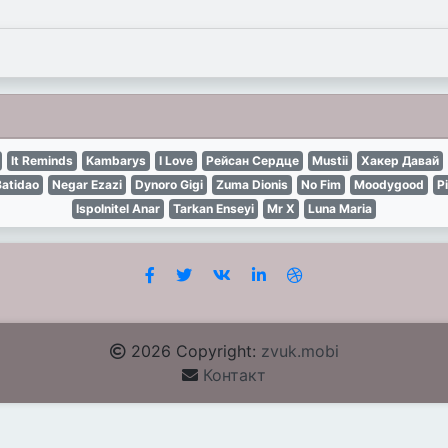
It Reminds
Kambarys
I Love
Рейсан Сердце
Mustii
Хакер Давай
Batidao
Negar Ezazi
Dynoro Gigi
Zuma Dionis
No Fim
Moodygood
P
Ispolnitel Anar
Tarkan Enseyi
Mr X
Luna Maria
2026 Copyright:
zvuk.mobi
Контакт