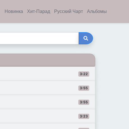
Новинка
Хит-Парад
Русский Чарт
Альбомы
3:22
3:55
3:55
3:23