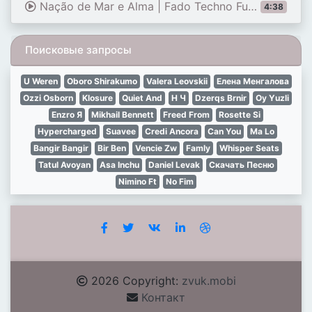
Nação de Mar e Alma | Fado Techno Fusion Português
4:38
Поисковые запросы
U Weren
Oboro Shirakumo
Valera Leovskii
Елена Менгалова
Ozzi Osborn
Klosure
Quiet And
Н Ч
Dzerqs Brnir
Oy Yuzli
Enzro Я
Mikhail Bennett
Freed From
Rosette Si
Hypercharged
Suavee
Credi Ancora
Can You
Ma Lo
Bangir Bangir
Bir Ben
Vencie Zw
Famly
Whisper Seats
Tatul Avoyan
Asa Inchu
Daniel Levak
Скачать Песню
Nimino Ft
No Fim
2026 Copyright:
zvuk.mobi
Контакт