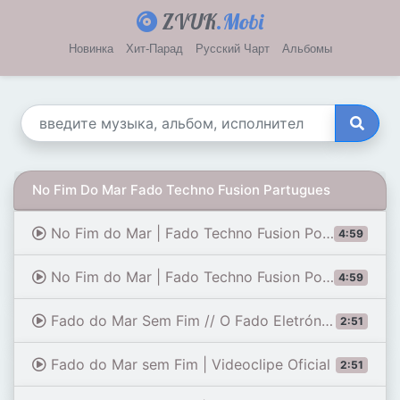
ZVUK
.Mobi
Новинка
Хит-Парад
Русский Чарт
Альбомы
No Fim Do Mar Fado Techno Fusion Partugues
No Fim do Mar | Fado Techno Fusion Português
4:59
No Fim do Mar | Fado Techno Fusion Português
4:59
Fado do Mar Sem Fim // O Fado Eletrónico Que Arrepia do Início ao Fim
2:51
Fado do Mar sem Fim | Videoclipe Oficial
2:51