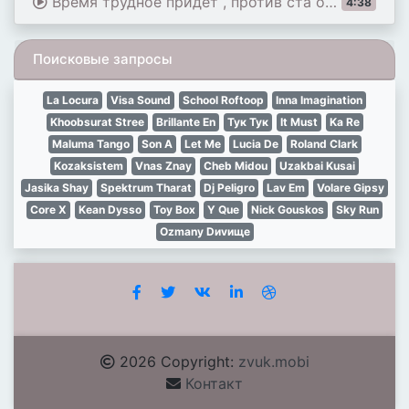
Время трудное придет , против ста одинь пойдешь
4:38
Поисковые запросы
La Locura
Visa Sound
School Roftoop
Inna Imagination
Khoobsurat Stree
Brillante En
Тук Тук
It Must
Ka Re
Maluma Tango
Son A
Let Me
Lucia De
Roland Clark
Kozaksistem
Vnas Znay
Cheb Midou
Uzakbai Kusai
Jasika Shay
Spektrum Tharat
Dj Peligro
Lav Em
Volare Gipsy
Core X
Kean Dysso
Toy Box
Y Que
Nick Gouskos
Sky Run
Ozmany Dиvище
2026 Copyright:
zvuk.mobi
Контакт