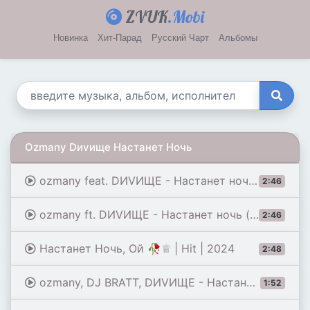
ZVUK
.Mobi
Новинка
Хит-Парад
Русский Чарт
Альбомы
Ozmany Dиvище Настанет Ночь
ozmany feat. DИVИЩЕ - Настанет ночь (Single 2024)
2:46
ozmany ft. DИVИЩЕ - Настанет ночь (Lyric Video 2024)
2:46
Настанет Ночь, Ой 🥀♕ | Hit | 2024
2:48
ozmany, DJ BRATT, DИVИЩЕ - Настанет ночь 2.0 (Официальный релиз)
1:52