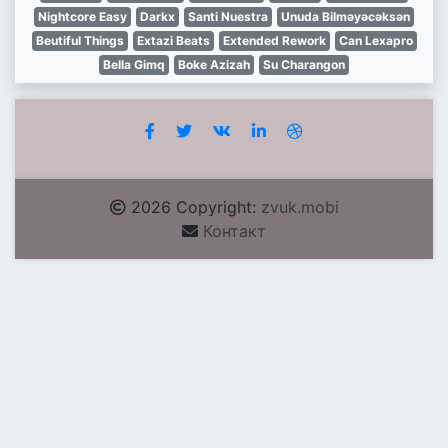
Nightcore Easy
Darkx
Santi Nuestra
Unuda Bilməyəcəksən
Beutiful Things
Extazi Beats
Extended Rework
Can Lexapro
Bella Gimq
Boke Azizah
Su Charangon
2026 Copyright:
zvuk.mobi
Контакт