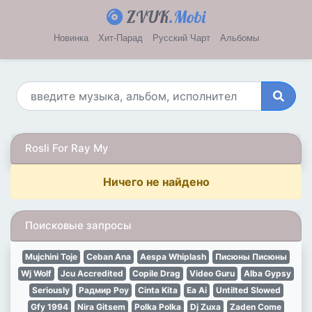
ZVUK
.Mobi
Новинка
Хит-Парад
Русский Чарт
Альбомы
Rosli For Ray My
Ничего не найдено
Поисковые запросы
Mujchini Toje
Ceban Ana
Aespa Whiplash
Писюны Писюны
Wj Wolf
Jcu Accredited
Copile Drag
Video Guru
Alba Gypsy
Seriously
Радмир Роу
Cinta Kita
Ea Ai
Untilted Slowed
Gfy 1994
Nira Gitsem
Polka Polka
Dj Zuxa
Zaden Come