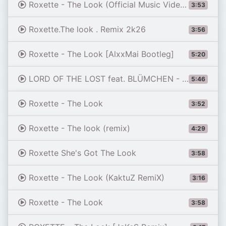
Roxette - The Look (Official Music Video ReMastered)
3:53
Roxette.The look . Remix 2k26
3:56
Roxette - The Look [AlxxMai Bootleg]
5:20
LORD OF THE LOST feat. BLÜMCHEN - The Look (Official Video) | Napalm Records
5:46
Roxette - The Look
3:52
Roxette - The look (remix)
4:29
Roxette She's Got The Look
3:58
Roxette - The Look (KaktuZ RemiX)
3:16
Roxette - The Look
3:58