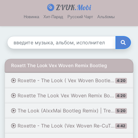
ZVUK
.Mobi
Новинка
Хит-Парад
Русский Чарт
Альбомы
Roxett The Look Vex Woven Remix Bootleg
Roxette - The Look ( Vex Woven Bootleg )
4:20
Roxette The Look Vex Woven Remix Bootleg Full
4:20
The Look (AlxxMai Bootleg Remix) | Trending Music 2026
5:20
Roxette - The Look (Vex Woven Re-CuT-Remix)
4:42