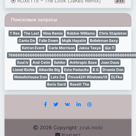
ROXETTE – The Look [JaKeS Remix]
3:17
Поисковые запросы
T Rex
The Last
Nina Remix
Robbie Williams
Chris Stapleton
Canto De
Falle Down
Mujik Hayatin
Bollekman Sexy
Ketron Event
Carla Morrison
Jaksa Tasya
Ще П
7666666666666666666666666666666666666666666666666666
Soul Iv
And Cetin
Ilahiler
Anthropic Base
Joan Daus
Lionel Richie
Alhaville Big
Este Pedacito
B G
Drumix Don
Melodichouse Don
Lets Do
Fmva42H Windows10
Dj Fku
Boris Gard
Roxett The
2026 Copyright:
zvuk.mobi
Контакт