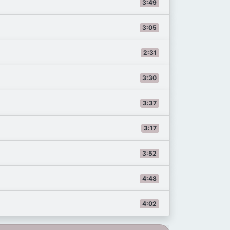
3:49
3:05
2:31
3:30
3:37
3:17
3:52
4:48
4:02