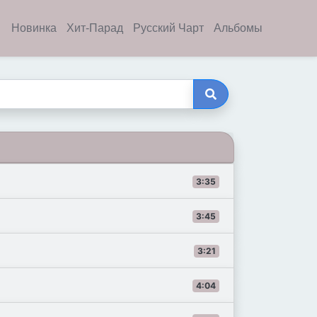
Новинка
Хит-Парад
Русский Чарт
Альбомы
3:35
3:45
3:21
4:04