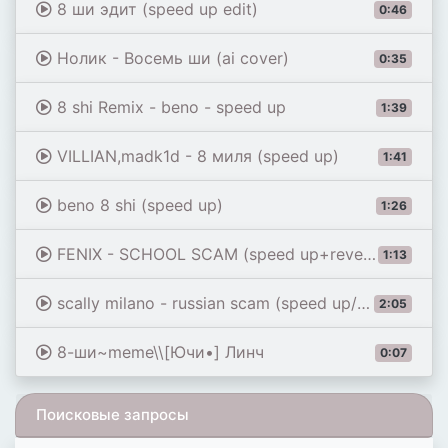
8 ши эдит (speed up edit)
0:46
Нолик - Восемь ши (ai cover)
0:35
8 shi Remix - beno - speed up
1:39
VILLIAN,madk1d - 8 миля (speed up)
1:41
beno 8 shi (speed up)
1:26
FENIX - SCHOOL SCAM (speed up+reverb)
1:13
scally milano - russian scam (speed up/nightcore)
2:05
8-ши~meme\\[Ючи•] Линч
0:07
Поисковые запросы