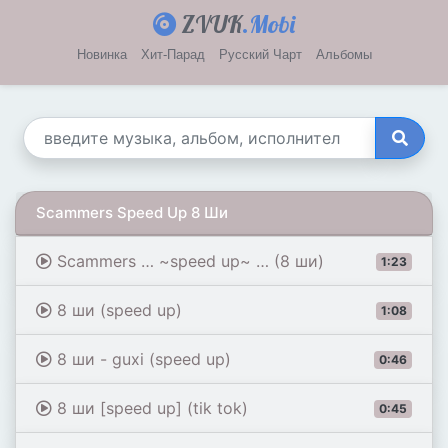
ZVUK
.Mobi
Новинка
Хит-Парад
Русский Чарт
Альбомы
Scammers Speed Up 8 Ши
Scammers … ~speed up~ … (8 ши)
1:23
8 ши (speed up)
1:08
8 ши - guxi (speed up)
0:46
8 ши [speed up] (tik tok)
0:45