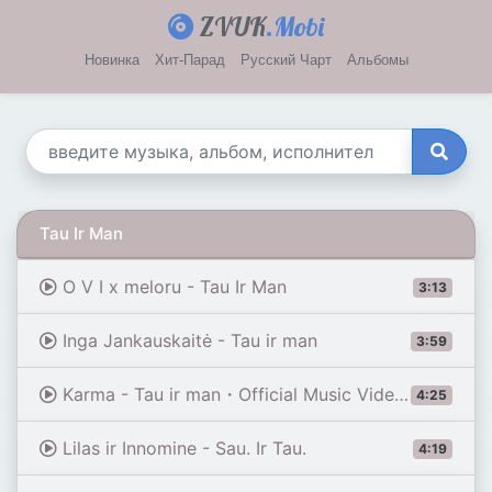
ZVUK
.Mobi
Новинка
Хит-Парад
Русский Чарт
Альбомы
Tau Ir Man
O V I x meloru - Tau Ir Man
3:13
Inga Jankauskaitė - Tau ir man
3:59
Karma - Tau ir man・Official Music Video Clip
4:25
Lilas ir Innomine - Sau. Ir Tau.
4:19