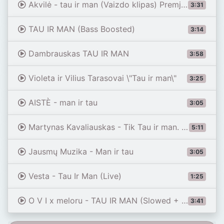
Akvilė - tau ir man (Vaizdo klipas) Premjera 2021
3:31
TAU IR MAN (Bass Boosted)
3:14
Dambrauskas TAU IR MAN
3:58
Violeta ir Vilius Tarasovai \"Tau ir man\"
3:25
AISTÈ - man ir tau
3:05
Martynas Kavaliauskas - Tik Tau ir man. LYRICS
5:11
Jausmų Muzika - Man ir tau
3:05
Vesta - Tau Ir Man (Live)
1:25
O V I x meloru - TAU IR MAN (Slowed + Reverb)
3:41