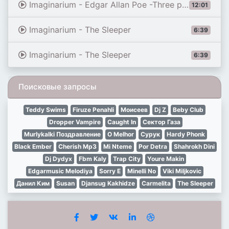
Imaginarium - Edgar Allan Poe -Three poems - The Happiest Day - Israfel - The Sleeper
12:01
Imaginarium - The Sleeper
6:39
Imaginarium - The Sleeper
6:39
Поисковые запросы
Teddy Swims
Firuze Penahli
Моисеев
Dj Z
Beby Club
Dropper Vampire
Caught In
Сектор Газа
Murlykalki Поздравление
O Melhor
Сурук
Hardy Phonk
Black Ember
Cherish Mp3
Mi Nteme
Por Detra
Shahrokh Dini
Dj Dydyx
Fbm Kaly
Trap City
Youre Makin
Edgarmusic Melodiya
Sorry E
Minelli No
Viki Miljkovic
Данил Ким
Susan
Djansug Kakhidze
Carmelita
The Sleeper