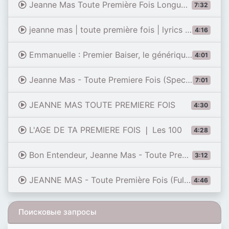
Jeanne Mas Toute Première Fois Longue Version Fabmix
7:32
jeanne mas | toute première fois | lyrics | paroles | letra |
4:16
Emmanuelle : Premier Baiser, le générique de la série TV (Clip officiel)
4:01
Jeanne Mas - Toute Premiere Fois (Special Mix)
7:01
JEANNE MAS TOUTE PREMIERE FOIS
4:30
L'AGE DE TA PREMIERE FOIS ❘ Les 100
4:28
Bon Entendeur, Jeanne Mas - Toute Première Fois (Visualizer)
3:12
JEANNE MAS - Toute Première Fois (Full Version, MIDEM, 28.01.1985)
4:46
Поисковые запросы