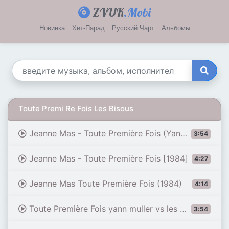
ZVUK
.Mobi
Новинка
Хит-Парад
Русский Чарт
Альбомы
Toute Premi Re Fois Les Bisous
Jeanne Mas - Toute Première Fois (Yann Muller X Les Bisous)
3:54
Jeanne Mas - Toute Première Fois [1984]
4:27
Jeanne Mas Toute Première Fois (1984)
4:14
Toute Première Fois yann muller vs les bisous remix
3:54