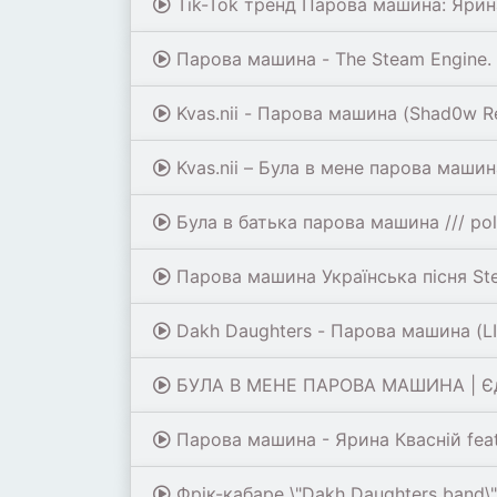
Tik-Tok тренд Парова машина: Ярина
Парова машина - The Steam Engine. D
Kvas.nii - Парова машина (Shad0w R
Kvas.nii – Була в мене парова машин
Була в батька парова машина /// po
Парова машина Українська пісня Ste
Dakh Daughters - Парова машина (LIVE
БУЛА В МЕНЕ ПАРОВА МАШИНА | Єд
Парова машина - Ярина Квасній feat
Фрік-кабаре \"Dakh Daughters band\"