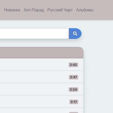
Новинка
Хит-Парад
Русский Чарт
Альбомы
2:42
2:47
2:24
2:17