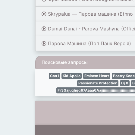
Skrypalua — Парова машина (Ethno H
Dumai Dunai - Parova Mashyna (Offici
Парова Машина (Поп Панк Версія)
Поисковые запросы
Can I
Kid Apollo
Eminem Heart
Poetry Kode
Passionate Protection
Dj X
B
Fr3Gajuqhqq67Aaaa6Aajjjjjjjjjjjjjjjjjjjjjjjjjjjjj