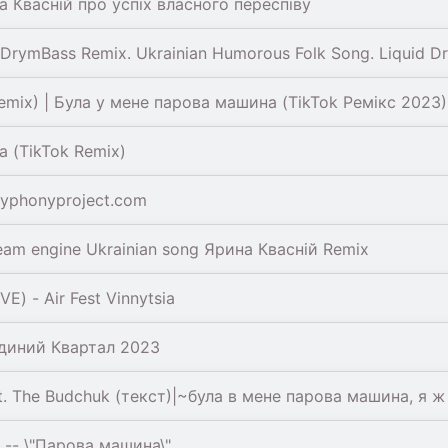
 Квасній про успіх власного переспіву
rymBass Remix. Ukrainian Humorous Folk Song. Liquid D
emix) | Була у мене парова машина (TikTok Ремікс 2023)
а (TikTok Remix)
lyphonyproject.com
am engine Ukrainian song Ярина Квасній Remix
) - Air Fest Vinnytsia
иний Квартал 2023
. The Budchuk (текст)|~була в мене парова машина, я ж 
 -- \"Парова машина\"