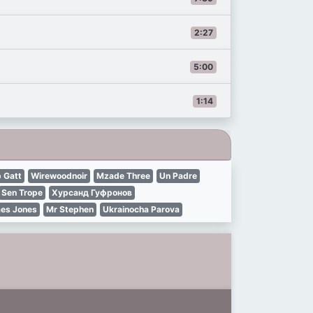
2:27
5:00
1:14
 Gatt
Wirewoodnoir
Mzade Three
Un Padre
Sen Trope
Хурсанд Гуфронов
es Jones
Mr Stephen
Ukrainocha Parova