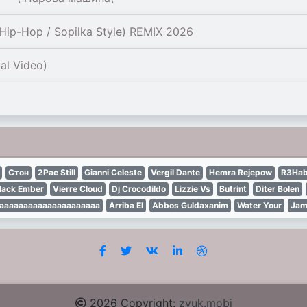
ip-Hop / Sopilka Style) REMIX 2026
al Video)
Стон
2Pac Still
Gianni Celeste
Vergil Dante
Hemra Rejepow
R3Hab
lack Ember
Vierre Cloud
Dj Crocodildo
Lizzie Vs
Butrint
Diter Bolen
jjjjjjjjaaaaaaaaaaaaaaaaaaaaa
Arriba El
Abbos Guldaxanim
Water Your
Jam
2026 Copyright:
zvuk.mobi