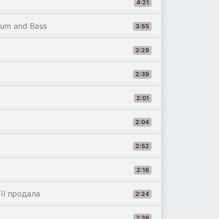
4:21
rum and Bass
3:55
2:29
2:39
2:01
2:04
2:52
2:16
її продала
2:24
7:39