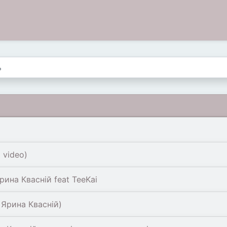
 video)
а Квасній feat TeeKai
 Ярина Квасній)