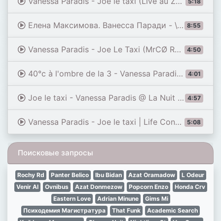
Vanessa Paradis - Joe le taxi (Live au Zénith de Dijon 16 05 2026)
5:18
Елена Максимова. Ванесса Паради - \"Joe le Taxi\". Точь-в-точь. Второй сезон. Фрагмент от 01.03.2015
8:55
Vanessa Paradis - Joe Le Taxi (MrCØ Remix)
4:50
40°c à l'ombre de la 3 - Vanessa Paradis - Joe le Taxi - Aout 1987
4:01
Joe le taxi - Vanessa Paradis @ La Nuit de l'Erdre (02-07-2026)
4:57
Vanessa Paradis - Joe le taxi | Life Concert in Opera Monte Carlo 31.07.2026
5:08
Поисковые запросы
Rochy Rd
Panter Belico
Ibu Bidan
Azat Oramadow
L Odeur
Venir Al
Ovnibus
Azat Donmezow
Popcorn Enzo
Honda Crv
Eastern Love
Adrian Minune
Gims Mi
Психодемия Магистратура
That Funk
Academic Search