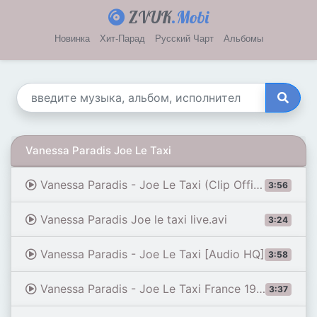
ZVUK
.Mobi
Новинка
Хит-Парад
Русский Чарт
Альбомы
Vanessa Paradis Joe Le Taxi
Vanessa Paradis - Joe Le Taxi (Clip Officiel remasterisé)
3:56
Vanessa Paradis Joe le taxi live.avi
3:24
Vanessa Paradis - Joe Le Taxi [Audio HQ]
3:58
Vanessa Paradis - Joe Le Taxi France 1987
3:37