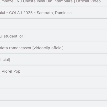
ezeu Nu Uneste Inimi Din Intamplare | Official Video
ului - COLAJ 2025 - Sambata, Duminica
 studentilor )
ata romaneasca [videoclip oficial]
icial]
i Viorel Pop