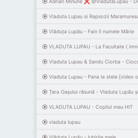
Adrian Minune ❌ @VladutaLupau - Dumn
Vladuta Lupau si Rapsozii Maramures
Vlăduța Lupău - Fain îi numele Mărie
VLADUTA LUPAU - La Facultate ( imnul
Vladuta Lupau & Sandu Ciorba - Ciocol
Vladuta Lupau - Pana la stele [video of
Țara Oașului răsună - Vladuta Lupău ș
VLADUTA LUPAU - Copilul meu HIT
vladuta lupau
Vlăduța Lupău - Iubirile mele