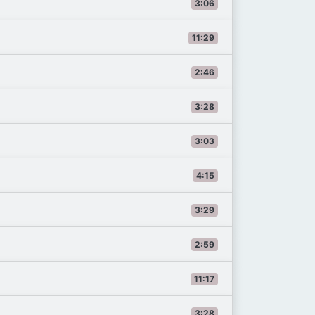
3:06
11:29
2:46
3:28
3:03
4:15
3:29
2:59
11:17
3:28