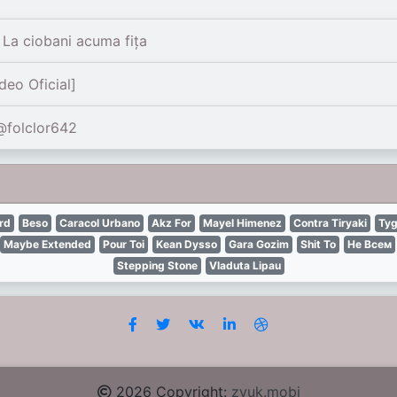
La ciobani acuma fița
deo Oficial]
folclor642
rd
Beso
Caracol Urbano
Akz For
Mayel Himenez
Contra Tiryaki
Tyg
Maybe Extended
Pour Toi
Kean Dysso
Gara Gozim
Shit To
Не Всем
Stepping Stone
Vladuta Lipau
2026 Copyright:
zvuk.mobi