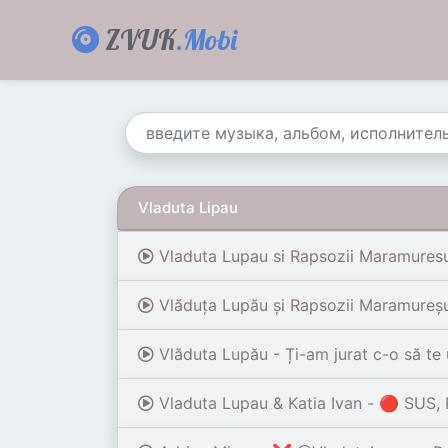
ZVUK
.Mobi
Vladuta Lipau
Vladuta Lupau si Rapsozii Maramuresulu
Vlăduța Lupău și Rapsozii Maramureșul
Vlăduta Lupău - Ți-am jurat c-o să te 
Vladuta Lupau & Katia Ivan - 🔴 SUS, 