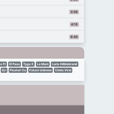
3:58
4:15
8:40
a Ft
El Paso
Tyga X
La Mam
Loris Hilldebrand
Dj I
Picaturi Cu
Future Unknow
Cindo Viral