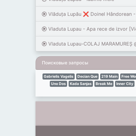
Vlăduța Lupău ❌️ Doinel Hândorean - 
Vladuta Lupau - Apa rece de izvor [Vi
Vladuta Lupau-COLAJ MARAMUREȘ @
Поисковые запросы
Gabrielis Vagelis
Decian Que
219 Main
Free Wo
Uno Dos
Kada Sanjas
Break Me
Inner City