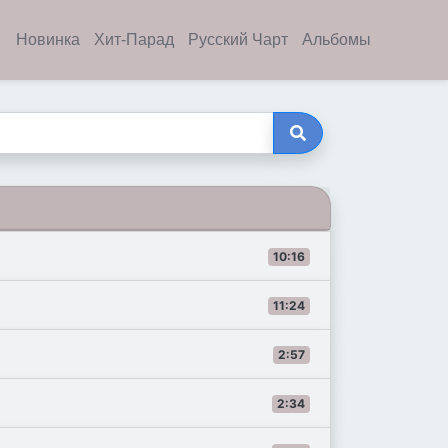
Новинка
Хит-Парад
Русский Чарт
Альбомы
10:16
11:24
2:57
2:34