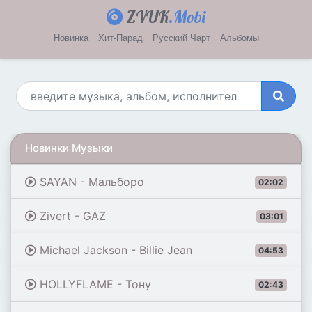
ZVUK
.Mobi
Новинка
Хит-Парад
Русский Чарт
Альбомы
Новинки Музыки
SAYAN - Мальборо
02:02
Zivert - GAZ
03:01
Michael Jackson - Billie Jean
04:53
HOLLYFLAME - Тону
02:43