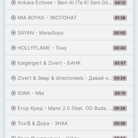
Ankara Echoes - Beni Al (Ta Ki Seni Görene Kadar) [Beni Al Afro House Remix]
04:12
MIA BOYKA - ЭКСПОНАТ
01:38
SAYAN - Мальборо
02:02
HOLLYFLAME - Тону
02:43
Icegergert & Zivert - БАНК
02:57
Zivert & Эвер & directoreels - Давай на самый верх
03:20
IOWA - МЫ
03:15
Егор Крид - Мало 2.0 (feat. OG Buda, Toxi$, Мэйби Бэйби, Baby Cute, Дора, madk1d & тёмный принц)
05:26
Toxi$ & Дора - ЗНАК
03:36