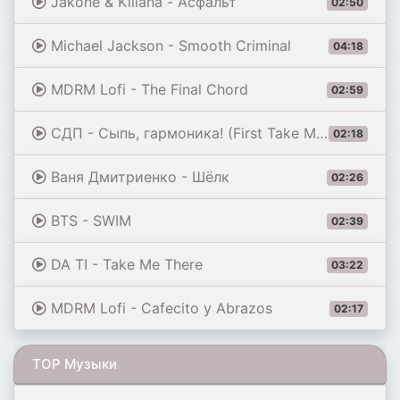
Jakone & Kiliana - Асфальт
02:50
Michael Jackson - Smooth Criminal
04:18
MDRM Lofi - The Final Chord
02:59
СДП - Сыпь, гармоника! (First Take Master)
02:18
Ваня Дмитриенко - Шёлк
02:26
BTS - SWIM
02:39
DA TI - Take Me There
03:22
MDRM Lofi - Cafecito y Abrazos
02:17
TOP Музыки