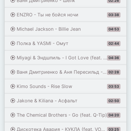
Ваня Дмитриенко - Шёлк
02:26
ENZRO - Ты не бойся ночи
03:38
Michael Jackson - Billie Jean
04:53
Полка & YASMI - Омут
02:44
Miyagi & Эндшпиль - I Got Love (feat. Рем Дигга)
04:36
Ваня Дмитриенко & Аня Пересильд - Силуэт (из к/ф «Алиса в Стране Чудес»)
02:28
Kimo Sounds - Rise Slow
03:53
Jakone & Kiliana - Асфальт
02:50
The Chemical Brothers - Go (feat. Q-Tip)
04:20
Дискотека Авария - КУКЛА (feat. VONAMOUR) [Remix 2026]
03:25