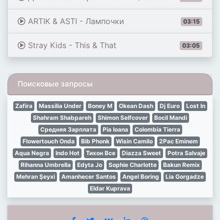
ARTIK & ASTI - Лампочки
03:15
Stray Kids - This & That
03:05
Поисковые запросы
Zafira
Massilia Under
Boney M
Okean Dash
Dj Euro
Lost In
Shahram Shabpareh
Shimon Selfcover
Bocil Mandi
Средняя Зарплата
Pia Ioana
Colombia Tierra
Flowertouch Onda
Bib Phonk
Wisin Camilo
2Pac Eminem
Aqua Negra
Indo Hot
Тихон Все
Diazza Sweet
Potra Salvaje
Rihanna Umbrella
Edyta Jo
Sophie Charlotte
Bakun Remix
Mehran Şeyxi
Amanhecer Santos
Angel Boring
Lia Gorgadze
Eldar Kuprava