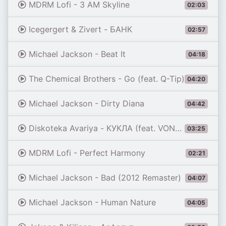
MDRM Lofi - 3 AM Skyline
02:03
Icegergert & Zivert - БАНК
02:57
Michael Jackson - Beat It
04:18
The Chemical Brothers - Go (feat. Q-Tip)
04:20
Michael Jackson - Dirty Diana
04:42
Diskoteka Avariya - КУКЛА (feat. VONAMOUR) [Remix 2026]
03:25
MDRM Lofi - Perfect Harmony
02:21
Michael Jackson - Bad (2012 Remaster)
04:07
Michael Jackson - Human Nature
04:05