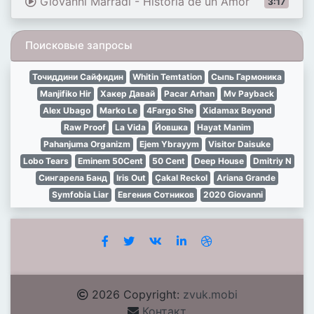
Giovanni Marradi - Historia de un Amor
3:17
Поисковые запросы
Точиддини Сайфидин
Whitin Temtation
Сыпь Гармоника
Manjifiko Hir
Хакер Давай
Pacar Arhan
Mv Payback
Alex Ubago
Marko Le
4Fargo She
Xidamax Beyond
Raw Proof
La Vida
Йовшка
Hayat Manim
Pahanjuma Organizm
Ejem Ybrayym
Visitor Daisuke
Lobo Tears
Eminem 50Cent
50 Cent
Deep House
Dmitriy N
Сингарела Банд
Iris Out
Çakal Reckol
Ariana Grande
Symfobia Liar
Евгения Сотников
2020 Giovanni
2026 Copyright:
zvuk.mobi
Контакт