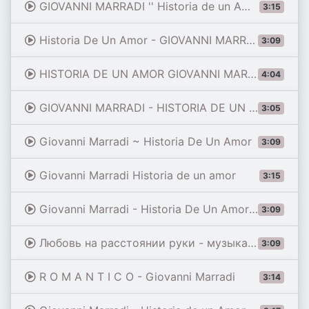
GIOVANNI MARRADI '' Historia de un Amor '' [CINEMATIC]
3:15
Historia De Un Amor - GIOVANNI MARRADI
3:09
HISTORIA DE UN AMOR GIOVANNI MARRADI PIANO Tutorial Music Sheet How to play EASY ИСТОРИЯ ЛЮБВИ Ноты
4:04
GIOVANNI MARRADI - HISTORIA DE UN AMOR
3:05
Giovanni Marradi ~ Historia De Un Amor
3:09
Giovanni Marradi Historia de un amor
3:15
Giovanni Marradi - Historia De Un Amor; Adolf Stademann (1824-1895)
3:09
Любовь на расстоянии руки - музыка GIOVANNI MARRADI - Historia De Un Amor
3:09
R O M A N T I C O - Giovanni Marradi
3:14