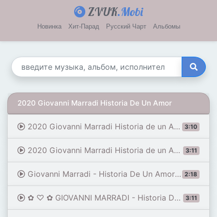
ZVUK
.Mobi
Новинка
Хит-Парад
Русский Чарт
Альбомы
2020 Giovanni Marradi Historia De Un Amor
2020 Giovanni Marradi Historia de un Amor
3:10
2020 Giovanni Marradi Historia de un Amor - Piano Tutorial [Nivek.Piano]
3:11
Giovanni Marradi - Historia De Un Amor(Fuad Ibrahimli)
2:18
✿ ♡ ✿ GIOVANNI MARRADI - Historia De Un Amor
3:11