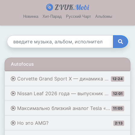
ZVUK
.Mobi
Новинка
Хит-Парад
Русский Чарт
Альбомы
Autofocus
Corvette Grand Sport X — динамика Porsche 911 по цене Model S!
12:24
Nissan Leaf 2026 года — выпускник Glow-Up University.
12:01
Максимально близкий аналог Tesla «Model 2» — и он великолепен.
11:05
Но это AMG?
2:13