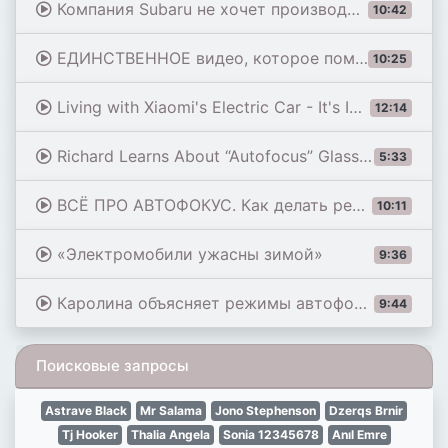
Компания Subaru не хочет производить электромобили.
10:42
ЕДИНСТВЕННОЕ видео, которое поможет настроить АВТОФОКУС Sony!
10:25
Living with Xiaomi's Electric Car - It's Insane.
12:14
Richard Learns About “Autofocus” Glasses and How They Work
5:33
ВСЁ ПРО АВТОФОКУС. Как делать резкие кадры?
10:11
«Электромобили ужасны зимой»
9:36
Каролина объясняет режимы автофокусировки Sony
9:44
Поисковые запросы
Astrave Black
Mr Salama
Jono Stephenson
Dzerqs Brnir
Tj Hooker
Thalia Angela
Sonia 12345678
Anıl Emre