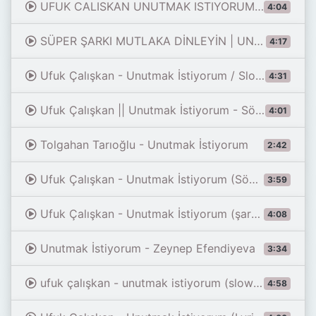
UFUK CALISKAN UNUTMAK ISTIYORUM FULL VERSION)
4:04
SÜPER ŞARKI MUTLAKA DİNLEYİN | UNUTMAK İSTİYORUM | 2020
4:17
Ufuk Çalışkan - Unutmak İstiyorum / Slowed + Reverb + Sözleri
4:31
Ufuk Çalışkan || Unutmak İstiyorum - Sözleri (Lyrics)
4:01
Tolgahan Tarıoğlu - Unutmak İstiyorum
2:42
Ufuk Çalışkan - Unutmak İstiyorum (Sözleriyle)
3:59
Ufuk Çalışkan - Unutmak İstiyorum (şarkı sözleri)
4:08
Unutmak İstiyorum - Zeynep Efendiyeva
3:34
ufuk çalışkan - unutmak istiyorum (slowed & reverb)
4:58