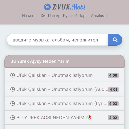
ZVUK
.Mobi
Новинка
Хит-Парад
Русский Чарт
Альбомы
Bu Yurek Ajysy Neden Yarim
Ufuk Çalışkan - Unutmak İstiyorum
4:06
Ufuk Çalışkan - Unutmak İstiyorum (Audio)
4:01
Ufuk Çalışkan - Unutmak İstiyorum (Lyrics)
4:03
BU YUREK ACSI NEDEN YARİM 🥀
4:02