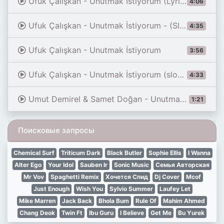
Ufuk Çalışkan - Unutmak İstiyorum (Lyrics)
4:06
Ufuk Çalışkan - Unutmak İstiyorum - (Slowed & Reverb)
4:35
Ufuk Çalışkan - Unutmak İstiyorum
3:56
Ufuk Çalışkan - Unutmak İstiyorum (slowed + reverb)
4:33
Umut Demirel & Samet Doğan - Unutmak İstiyorum
1:21
Поисковые запросы
Chemical Surf
Triticum Dark
Black Butler
Sophie Ellis
I Wanna
Alter Ego
Your Idol
Sauben Ir
Sonic Music
Семья Авторская
Mr Vov
Spaghetti Remix
Хочется Спид
Dj Cover
Mcof
Just Enough
Wish You
Sylvio Summer
Laufey Let
Mike Marren
Jack Back
Bhola Bum
Rule Of
Mahim Ahmed
Chang Deok
Twin Ft
Ibu Guru
I Believe
Get Me
Bu Yurek