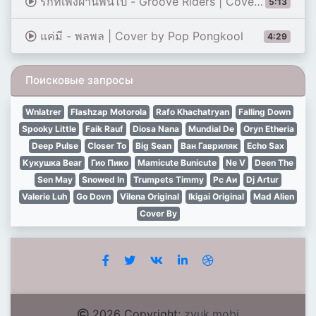
รักที่เพิ่งผ่านพ้นไป - Groove Riders | Cover by Pop Pongkool
5:13
แค่มี - พลพล | Cover by Pop Pongkool
4:29
Поисковые запросы
Wnlatrer
Flashzap Motorola
Rafo Khachatryan
Falling Down
Spooky Little
Faik Rauf
Diosa Nana
Mundial De
Oryn Etheria
Deep Pulse
Closer To
Big Sean
Ван Гавриляк
Echo Sax
Кукушка Bear
Гио Пико
Mamicute Bunicute
Ne V
Deen The
Sen May
Snowed In
Trumpets Timmy
Рс Аи
Dj Artur
Valerie Luh
Go Dovn
Vilena Original
Ikigai Original
Mad Alien
Cover By
2026 Copyright:
zvuk.mobi