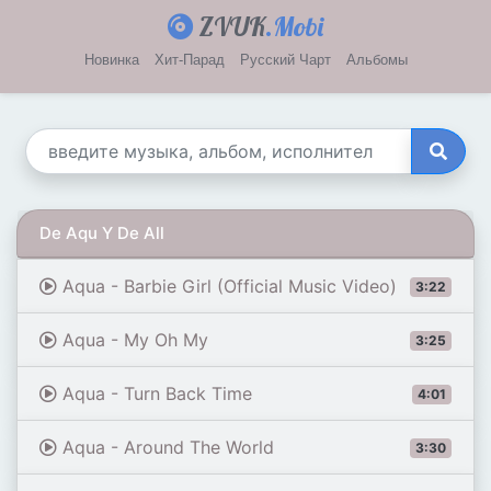
ZVUK
.Mobi
Новинка
Хит-Парад
Русский Чарт
Альбомы
De Aqu Y De All
Aqua - Barbie Girl (Official Music Video)
3:22
Aqua - My Oh My
3:25
Aqua - Turn Back Time
4:01
Aqua - Around The World
3:30