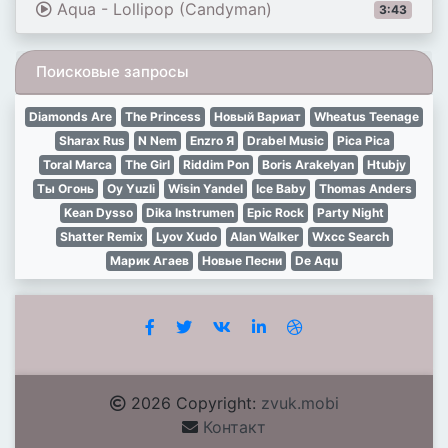
Aqua - Lollipop (Candyman)
3:43
Поисковые запросы
Diamonds Are
The Princess
Новый Вариат
Wheatus Teenage
Sharax Rus
N Nem
Enzro Я
Drabel Music
Pica Pica
Toral Marca
The Girl
Riddim Pon
Boris Arakelyan
Htubjy
Ты Огонь
Oy Yuzli
Wisin Yandel
Ice Baby
Thomas Anders
Kean Dysso
Dika Instrumen
Epic Rock
Party Night
Shatter Remix
Lyov Xudo
Alan Walker
Wxcc Search
Марик Агаев
Новые Песни
De Aqu
2026 Copyright:
zvuk.mobi
Контакт