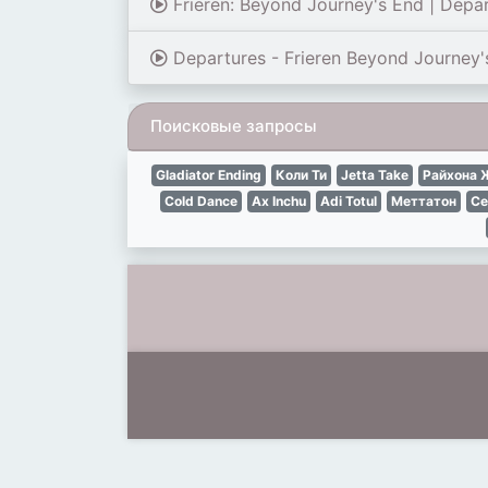
Frieren: Beyond Journey's End | Depa
Departures - Frieren Beyond Journey'
Поисковые запросы
Gladiator Ending
Коли Ти
Jetta Take
Райхона 
Cold Dance
Ax Inchu
Adi Totul
Меттатон
Се