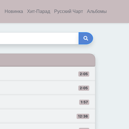
Новинка
Хит-Парад
Русский Чарт
Альбомы
2:05
2:05
1:57
12:36