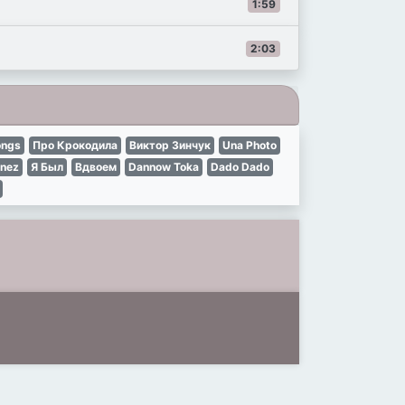
1:59
2:03
ongs
Про Крокодила
Виктор Зинчук
Una Photo
enez
Я Был
Вдвоем
Dannow Toka
Dado Dado