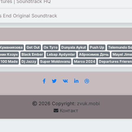
rtures | Soundtrack HQ
s End Original Soundtrack
Жуманиязова
Get Out
Ох Туто
Dunyala Aykut
Push Up
Telemundo S
нин Козун
Black Ember
Lebap Aydymlar
Абросимов Дочь
Mayel Jim
100 Made
Dj Jazzy
Super Moldovanu
Marco 2024
Departures Frieren
2026 Copyright:
zvuk.mobi
Контакт