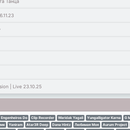
га Танца
.11.23
w
on | Live 23.10.25
Engenheiros Do
Clip Recorder
Waridak Yagali
Yungalligator Karna
G 
мик
Yaniram
Atar3R Deep
Dana Hintz
Любимая Моя
Aurum Project