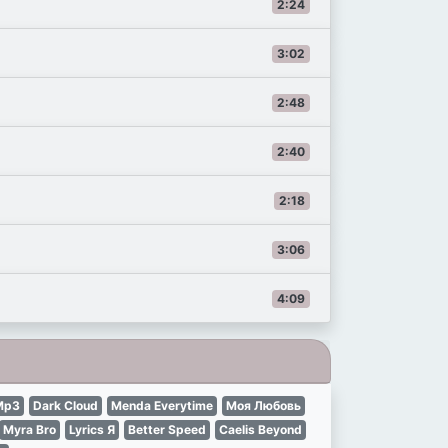
2:24
3:02
2:48
2:40
2:18
3:06
4:09
Mp3
Dark Cloud
Menda Everytime
Моя Любовь
Myra Bro
Lyrics Я
Better Speed
Caelis Beyond