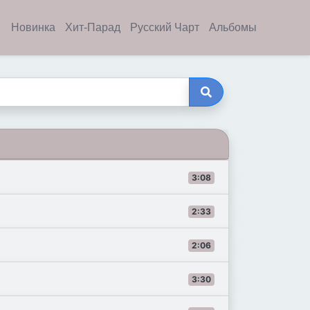
Новинка
Хит-Парад
Русский Чарт
Альбомы
3:08
2:33
2:06
3:30