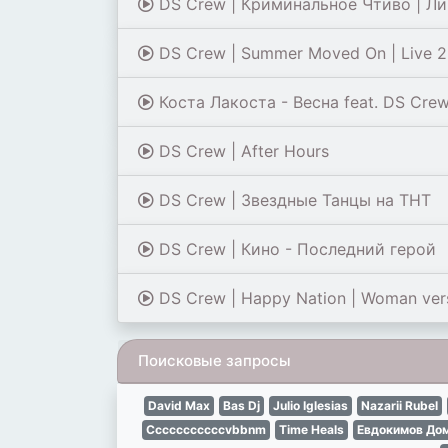
DS Crew | Криминальное Чтиво | Ли
DS Crew | Summer Moved On | Live 26
Коста Лакоста - Весна feat. DS Cre
DS Crew | After Hours
DS Crew | Звездные Танцы на ТHT
DS Crew | Кино - Последний герой
DS Crew | Happy Nation | Woman versi
Поисковые запросы
David Max
Bas Dj
Julio Iglesias
Nazarii Rubel
Cccccccccccvbbnm
Time Heals
Евдокимов До