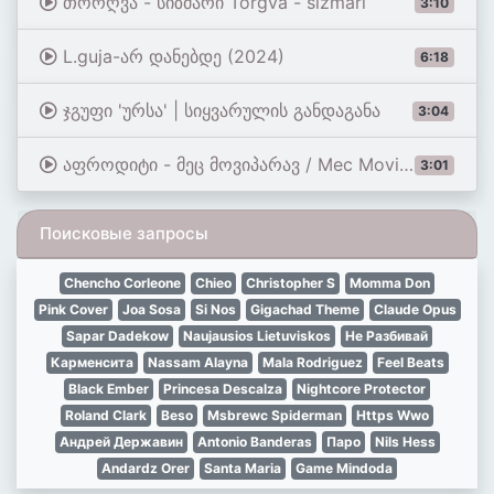
თორღვა - სიზმარი Torgva - sizmari
3:10
L.guja-არ დანებდე (2024)
6:18
ჯგუფი 'ურსა' | სიყვარულის განდაგანა
3:04
აფროდიტი - მეც მოვიპარავ / Mec Moviparav / მაია იუკურიძე
3:01
Поисковые запросы
Chencho Corleone
Chieo
Christopher S
Momma Don
Pink Cover
Joa Sosa
Si Nos
Gigachad Theme
Claude Opus
Sapar Dadekow
Naujausios Lietuviskos
Не Разбивай
Карменсита
Nassam Alayna
Mala Rodriguez
Feel Beats
Black Ember
Princesa Descalza
Nightcore Protector
Roland Clark
Beso
Msbrewc Spiderman
Https Wwo
Андрей Державин
Antonio Banderas
Паро
Nils Hess
Andardz Orer
Santa Maria
Game Mindoda