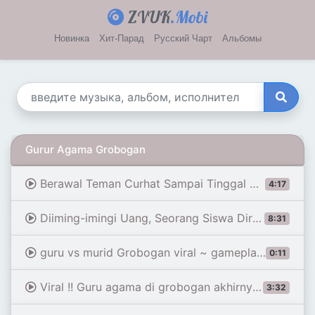
ZVUK
.Mobi
Новинка
Хит-Парад
Русский Чарт
Альбомы
Gurur Agama Grobogan
Berawal Teman Curhat Sampai Tinggal Serumah Jadi Modus Bu Guru Paksa Siswa SMP Berhubungan 2 Tahun
4:17
Diiming-imingi Uang, Seorang Siswa Diruda Paksa Guru Wanita di Grobogan - iNews Today 08/01
8:31
guru vs murid Grobogan viral ~ gameplay zombie tsunami
0:11
Viral !! Guru agama di grobogan akhirnya menikah dengan muridnya
3:32