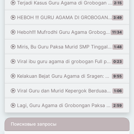
Terjadi Kasus Guru Agama di Grobogan Jawa Tengah - [Newsline]
2:15
HEBOH !!! GURU AGAMA DI GROBOGAN AKHIRNYA MENIKAH DENGAN MURIDNYA SENDIRI
3:49
Heboh!!! Mufrodhi Guru Agama Grobogan Menemukan Nabi Baru (Part 3)
11:34
Miris, Bu Guru Paksa Murid SMP Tinggal Serumah di Grobogan - SIS 10/01
1:48
Viral ibu guru agama di grobogan Full part 11 Link Videy Viral no Pw Terbaru 2025
0:23
Kelakuan Bejat Guru Agama di Sragen: 21 Kali Cabuli Muridnya Kelas 2 SD, Terakhir Beraksi April 2025
9:55
Viral Guru dan Murid Kepergok Berduaan Satu Kamar, Alasannya Diluar Dugaan | NTV TONIGHT
1:06
Lagi, Guru Agama di Grobongan Paksa Gauli Muridnya Langsung Digerebek Warga | NTV TONIGHT
2:59
Поисковые запросы