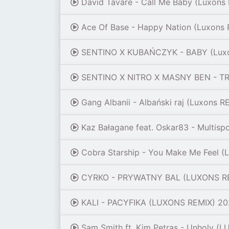
David Tavare - Call Me Baby (Luxons
Ace Of Base - Happy Nation (Luxons
SENTINO X KUBAŃCZYK - BABY (Luxo
SENTINO X NITRO X MASNY BEN - T
Gang Albanii - Albański raj (Luxons 
Kaz Bałagane feat. Oskar83 - Multisp
Cobra Starship - You Make Me Feel (
CYRKO - PRYWATNY BAL (LUXONS RE
KALI - PACYFIKA (LUXONS REMIX) 2
Sam Smith ft. Kim Petras - Unholy (