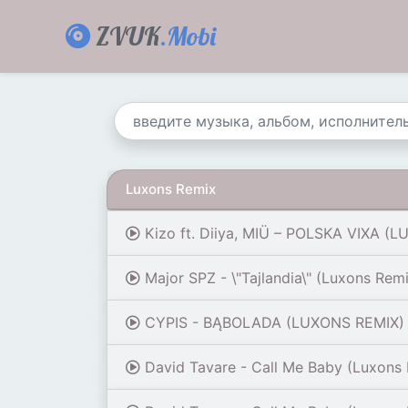
ZVUK
.Mobi
Luxons Remix
Kizo ft. Diiya, MIÜ – POLSKA VIXA (
Major SPZ - \"Tajlandia\" (Luxons Rem
CYPIS - BĄBOLADA (LUXONS REMIX)
David Tavare - Call Me Baby (Luxons 