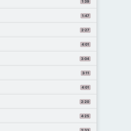
1:39
1:47
2:27
4:01
3:04
3:11
4:01
2:20
4:25
2:33