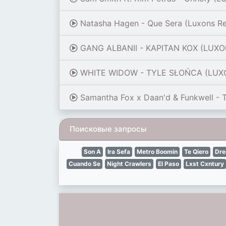
Natasha Hagen - Que Sera (Luxons R
GANG ALBANII - KAPITAN KOX (LUXO
WHITE WIDOW - TYLE SŁOŃCA (LUX
Samantha Fox x Daan'd & Funkwell - 
Поисковые запросы
Son A
Ira Sefa
Metro Boomin
Te Qiero
Dre
Cuando Se
Night Crawlers
El Paso
Lxst Cxntury