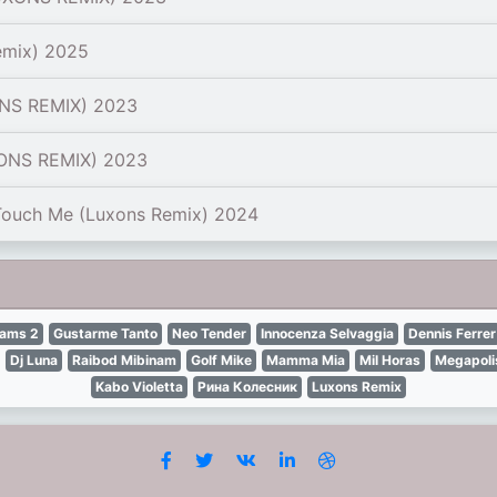
emix) 2025
NS REMIX) 2023
ONS REMIX) 2023
Touch Me (Luxons Remix) 2024
ams 2
Gustarme Tanto
Neo Tender
Innocenza Selvaggia
Dennis Ferrer
Dj Luna
Raibod Mibinam
Golf Mike
Mamma Mia
Mil Horas
Megapoli
Kabo Violetta
Рина Колесник
Luxons Remix