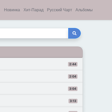
Новинка
Хит-Парад
Русский Чарт
Альбомы
2:44
2:04
3:04
3:13