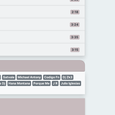
2:18
3:24
3:35
3:15
Satvale
Michael Antony
Codigo Fn
Dj Zk3
s Dj
Hana Montana
Porque Me
J R
Julio Iglesias